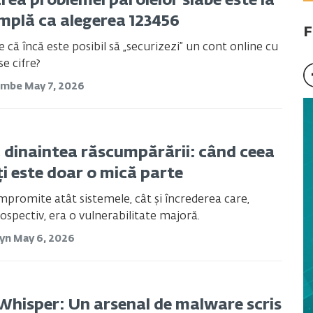
rea problemei parolelor slabe este la
implă ca alegerea 123456
F
 că încă este posibil să „securizezi” un cont online cu
se cifre?
ombe
May 7, 2026
a dinaintea răscumpărării: când ceea
ți este doar o mică parte
promite atât sistemele, cât și încrederea care,
rospectiv, era o vulnerabilitate majoră.
tyn
May 6, 2026
hisper: Un arsenal de malware scris