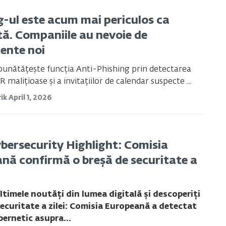
g-ul este acum mai periculos ca
tă. Companiile au nevoie de
ente noi
bunătățește funcția Anti-Phishing prin detectarea
 malițioase și a invitațiilor de calendar suspecte ...
ik
April 1, 2026
bersecurity Highlight: Comisia
nă confirmă o breșă de securitate a
ltimele noutăți din lumea digitală și descoperiți
securitate a zilei: Comisia Europeană a detectat
bernetic asupra...