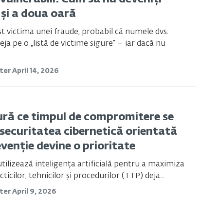
 și a doua oară
st victima unei fraude, probabil că numele dvs.
eja pe o „listă de victime sigure” – iar dacă nu
ster
April 14, 2026
ră ce timpul de compromitere se
 securitatea cibernetică orientată
venție devine o prioritate
utilizează inteligența artificială pentru a maximiza
cticilor, tehnicilor și procedurilor (TTP) deja...
ster
April 9, 2026