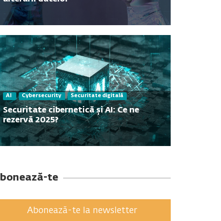
Contact
AI
Cybersecurity
Securitate digitală
Securitate cibernetică și AI: Ce ne
rezervă 2025?
bonează-te
Abonează-te la newsletter