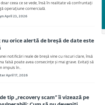
 doar ceea ce se vede, însă în realitate vă confruntați
gă operațiune comercială.
tyn
April 23, 2026
 nu orice alertă de breșă de date este
ă
ei notificări reale de breșă vine cu riscuri clare, însă
una falsă poate avea consecințe și mai grave. Evitați să
n impuls în...
ster
April 17, 2026
de tip „recovery scam” îi vizează pe
 vulnerabili: Cum să nu deveniți