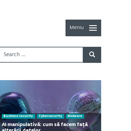
Meniu
Toate
Articolele
How To
Cercetări
recente
Multimedia
Despre
Business security
Cybersecurity
Malware
noi
AI manipulativă: cum să facem față
alterării datelor