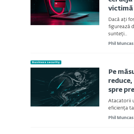
victimă
Dacă ați fo
figurează d
sunteți...
Phil Munca
Business security
Pe măsu
reduce,
spre pre
Atacatorii 
eficiența ta
Phil Munca