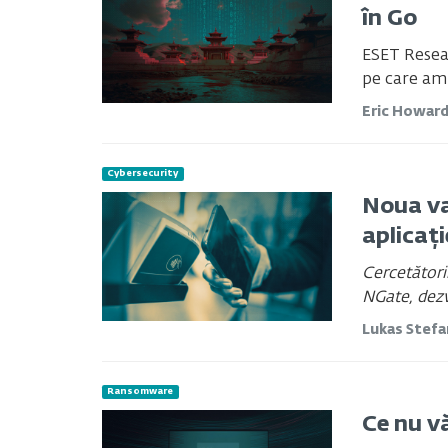
în Go
ESET Resear
pe care am 
Eric Howar
Cybersecurity
Noua va
aplicaț
Cercetători
NGate, dezv
Lukas Stef
Ransomware
Ce nu v