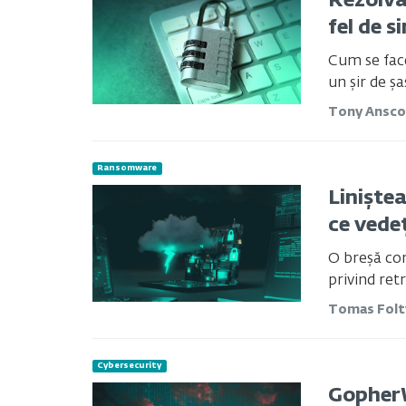
Rezolva
fel de s
Cum se face
un șir de șa
Tony Ansc
Ransomware
Liniște
ce vede
O breșă com
privind ret
Tomas Fol
Cybersecurity
GopherW