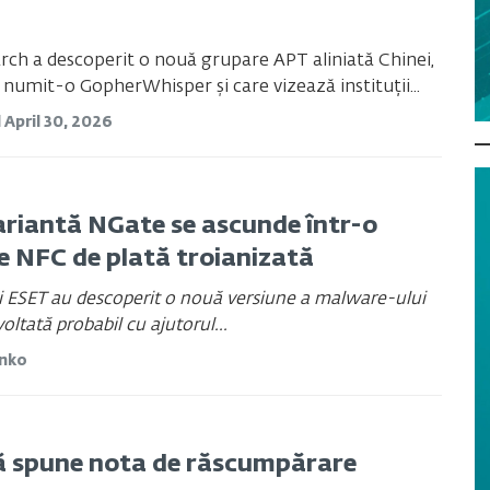
ch a descoperit o nouă grupare APT aliniată Chinei,
numit-o GopherWhisper și care vizează instituții...
d
April 30, 2026
riantă NGate se ascunde într-o
ie NFC de plată troianizată
i ESET au descoperit o nouă versiune a malware-ului
oltată probabil cu ajutorul...
anko
ă spune nota de răscumpărare