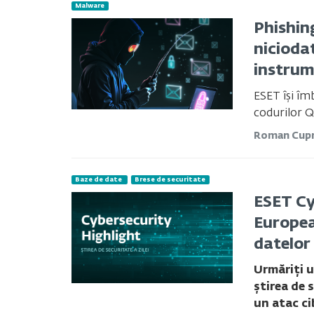
Malware
Phishin
nicioda
instrum
ESET își îm
codurilor QR
Roman Cupr
Baze de date
Brese de securitate
ESET Cy
Europea
datelor
Urmăriți u
știrea de 
un atac ci