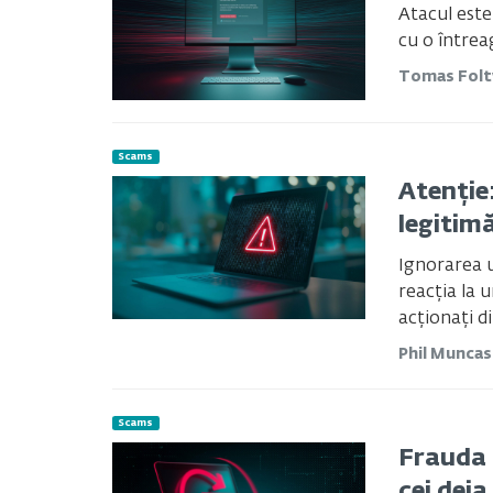
Atacul este
cu o întrea
Tomas Fol
Scams
Atenție:
legitim
Ignorarea un
reacția la 
acționați di
Phil Munca
Scams
Frauda 
cei deja