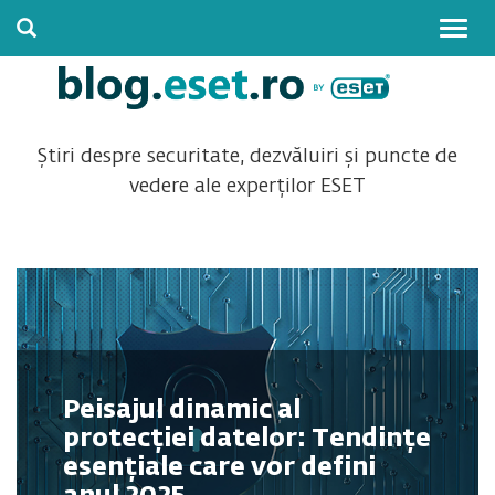
Togg
navig
Știri despre securitate, dezvăluiri și puncte de
vedere ale experților ESET
Peisajul dinamic al
protecției datelor: Tendințe
esențiale care vor defini