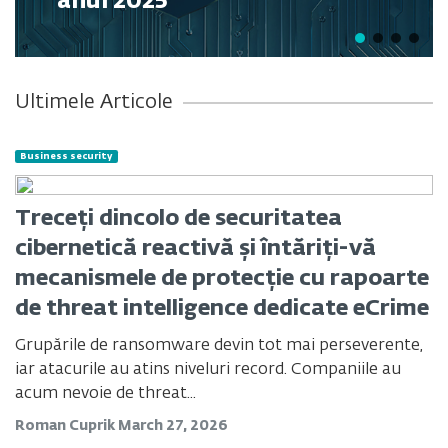
anul 2025
Ultimele Articole
Business security
Treceți dincolo de securitatea
cibernetică reactivă și întăriți-vă
mecanismele de protecție cu rapoarte
de threat intelligence dedicate eCrime
Grupările de ransomware devin tot mai perseverente,
iar atacurile au atins niveluri record. Companiile au
acum nevoie de threat...
Roman Cuprik
March 27, 2026