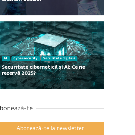
Contact
AI
Cybersecurity
Securitate digitală
Securitate cibernetică și AI: Ce ne
rezervă 2025?
bonează-te
Abonează-te la newsletter