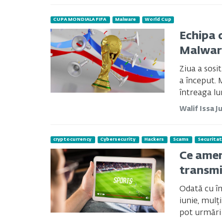
CUPA MONDIALA FIFA
Malware
World Cup
Echipa 
Malwar
Ziua a sosi
a început. 
întreaga lu
Walif Issa
J
cryptocurrency
Cybersecurity
Hackers
Scams
Securitat
Ce amen
transmi
Odată cu î
iunie, mulț
pot urmări 