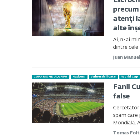
Escroch
precum 
atenți l
alte înș
Ai, n-ai mi
dintre cele 
Juan Manue
CUPA MONDIALA FIFA
Hackers
Vulnerabilitate
World Cup
Fanii C
false
Cercetător
spam care p
Mondială. A
Tomas Fol