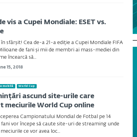
de vis a Cupei Mondiale: ESET vs.
e
t în sfârșit! Cea de-a 21-a ediție a Cupei Mondiale FIFA
Milioane de fani și mii de membri ai mass-mediei din
me încearcă să...
une 15, 2018
e mobilă
World Cup
ințări ascund site-urile care
t meciurile World Cup online
nceperea Campionatului Mondial de Fotbal pe 14
i fani vor începe să caute site-uri de streaming unde
meciurile ce vor avea loc...