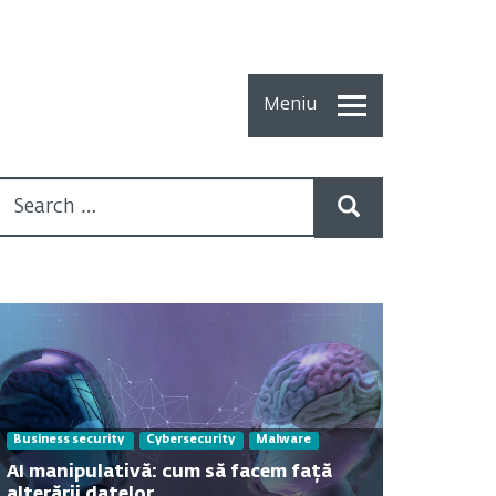
Meniu
Toate
Articolele
How To
Cercetări
recente
Multimedia
Despre
Business security
Cybersecurity
Malware
noi
AI manipulativă: cum să facem față
alterării datelor