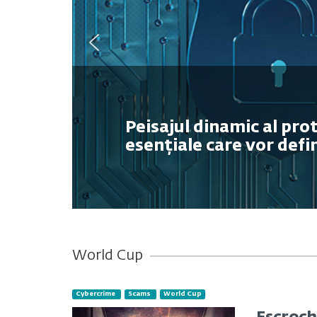
Peisajul dinamic al pro
esențiale care vor defi
World Cup
Cybercrime
Scams
World Cup