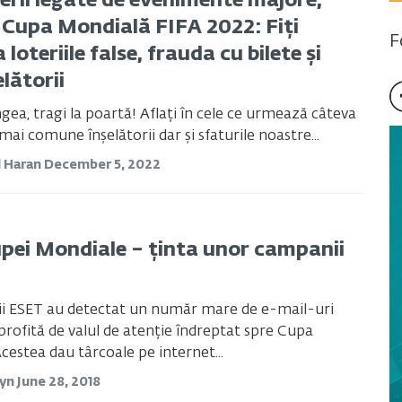
erii legate de evenimente majore,
Cupa Mondială FIFA 2022: Fiți
F
a loteriile false, frauda cu bilete și
elătorii
ngea, tragi la poartă! Aflați în cele ce urmează câteva
mai comune înșelătorii dar și sfaturile noastre...
l Haran
December 5, 2022
upei Mondiale – ținta unor campanii
ii ESET au detectat un număr mare de e-mail-uri
rofită de valul de atenție îndreptat spre Cupa
cestea dau târcoale pe internet...
tyn
June 28, 2018