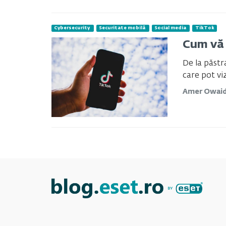
Cybersecurity
Securitate mobilă
Social media
TikTok
Cum vă 
De la păstr
care pot vi
Amer Owai