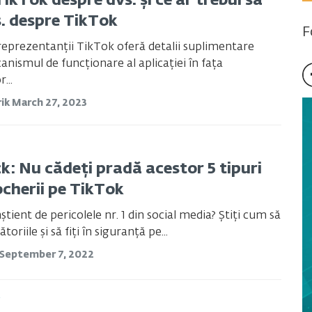
TikTok despre dvs. și ce ar trebui să
s. despre TikTok
F
reprezentanții TikTok oferă detalii suplimentare
nismul de funcționare al aplicației în fața
...
ik
March 27, 2023
k: Nu cădeți pradă acestor 5 tipuri
ocherii pe TikTok
știent de pericolele nr. 1 din social media? Știți cum să
ătoriile și să fiți în siguranță pe...
September 7, 2022