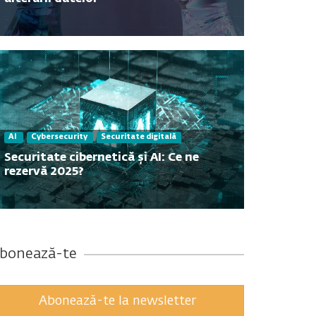
Contact
AI
Cybersecurity
Securitate digitală
Securitate cibernetică și AI: Ce ne
rezervă 2025?
bonează-te
Abonează-te la newsletter