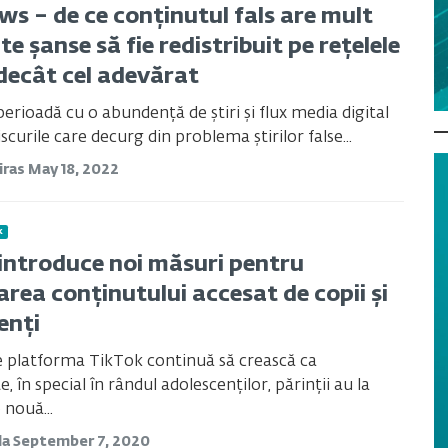
ws – de ce conținutul fals are mult
e șanse să fie redistribuit pe rețelele
 decât cel adevărat
perioadă cu o abundență de știri și flux media digital
scurile care decurg din problema știrilor false...
iras
May 18, 2022
k
introduce noi măsuri pentru
area conținutului accesat de copii și
enți
e platforma TikTok continuă să crească ca
, în special în rândul adolescenților, părinții au la
 nouă...
da
September 7, 2020