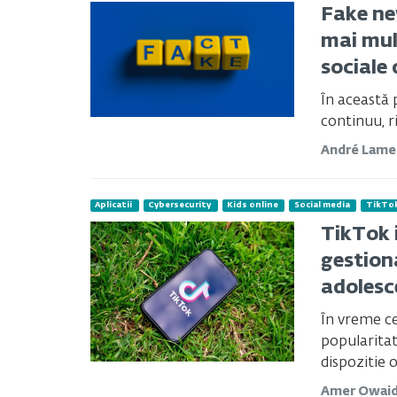
Fake ne
mai mult
sociale
În această 
continuu, ri
André Lame
Aplicatii
Cybersecurity
Kids online
Social media
TikTo
TikTok 
gestion
adolesc
În vreme c
popularitate
dispozitie o
Amer Owai