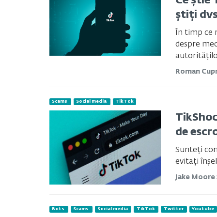
Ce știe 
știți dv
În timp ce 
despre meca
autorităților
Roman Cupr
Scams
Social media
TikTok
TikShoc
de escr
Sunteți con
evitați înșel
Jake Moore
Bots
Scams
Social media
TikTok
Twitter
Youtube