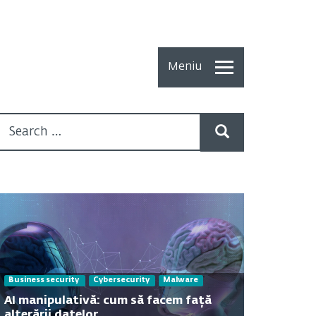
Meniu
Toate
Articolele
How To
Cercetări
recente
Multimedia
Despre
Business security
Cybersecurity
Malware
noi
AI manipulativă: cum să facem față
alterării datelor