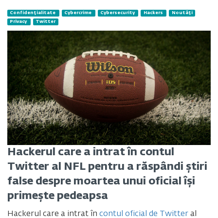
Confidențialitate
Cybercrime
Cybersecurity
Hackers
Noutăți
Privacy
Twitter
Hackerul care a intrat în contul
Twitter al NFL pentru a răspândi știri
false despre moartea unui oficial își
primește pedeapsa
Hackerul care a intrat în
contul oficial de Twitter
al