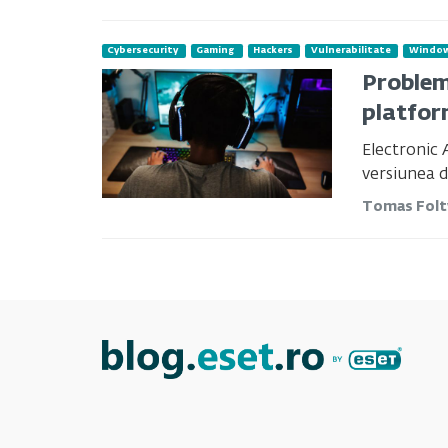
Cybersecurity
Gaming
Hackers
Vulnerabilitate
Windo
Problem
platfor
Electronic 
versiunea d
Tomas Fol