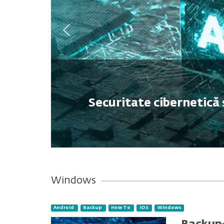
Securitate cibernetică 
Windows
Android
Backup
How To
iOS
Windows