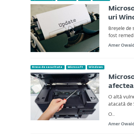
Microso
uri Wi
Breșele de 
fost remedi
Amer Owai
Brese de securitate
Microsoft
Windows
Microso
afectea
O altă vul
atacată de 
O...
Amer Owai