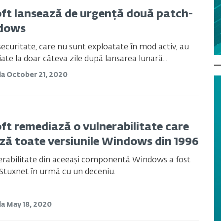
ft lansează de urgență două patch-
ndows
securitate, care nu sunt exploatate în mod activ, au
ate la doar câteva zile după lansarea lunară...
da
October 21, 2020
ft remediază o vulnerabilitate care
ză toate versiunile Windows din 1996
nerabilitate din aceeași componentă Windows a fost
Stuxnet în urmă cu un deceniu.
da
May 18, 2020