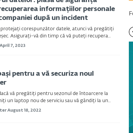
ul datelor: plasa de siguranță
recuperarea informațiilor personale
F
 companiei după un incident
protejați corespunzător datele, atunci vă pregătiți
șec. Asigurați-vă din timp că vă puteți recupera...
April 7, 2023
pași pentru a vă securiza noul
er
dacă vă pregătiți pentru sezonul de întoarcere la
iți un laptop nou de serviciu sau vă gândiți la un...
ster
August 18, 2022