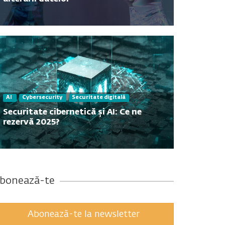
Contact
AI
Cybersecurity
Securitate digitală
Securitate cibernetică și AI: Ce ne
rezervă 2025?
bonează-te
Abonează-te la newsletter