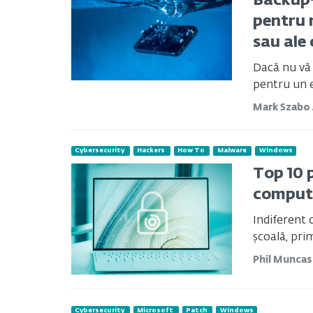
Backup-
pentru 
sau ale
Dacă nu vă 
pentru un e
Mark Szabo
Cybersecurity
Hackers
How To
Malware
Windows
Top 10 
comput
Indiferent 
școală, prim
Phil Munca
Cybersecurity
Microsoft
Patch
Windows