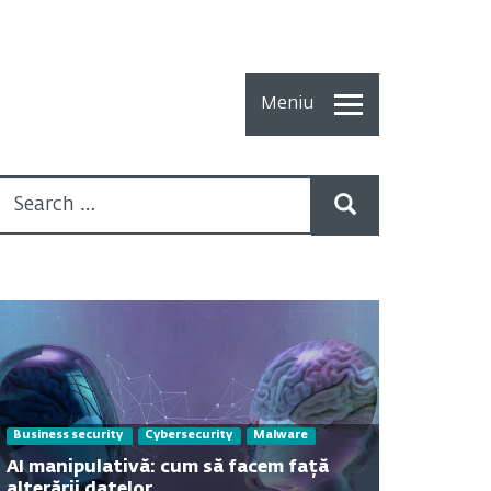
Meniu
Toate
Articolele
How To
Cercetări
recente
Multimedia
Despre
Business security
Cybersecurity
Malware
noi
AI manipulativă: cum să facem față
alterării datelor