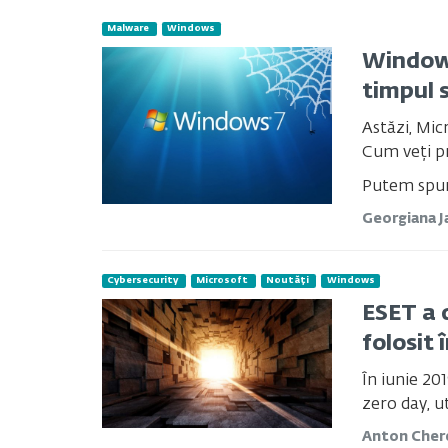
Malware
Windows
Windows
timpul 
Astăzi, Mic
Cum veți p
Putem spune
Georgiana
J
Cybersecurity
Microsoft
Noutăți
Windows
ESET a 
folosit 
În iunie 201
zero day, ut
Anton Che