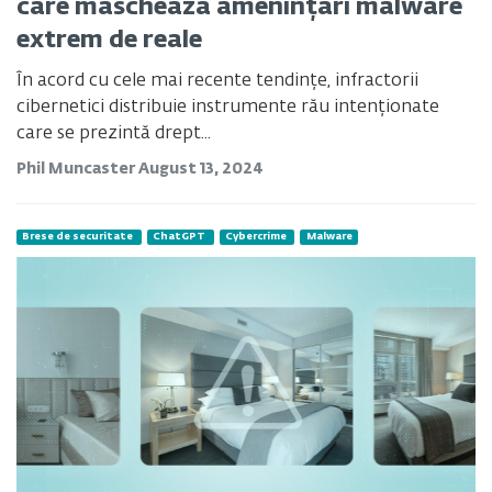
care maschează amenințări malware
extrem de reale
În acord cu cele mai recente tendințe, infractorii
cibernetici distribuie instrumente rău intenționate
care se prezintă drept...
Phil Muncaster
August 13, 2024
Brese de securitate
ChatGPT
Cybercrime
Malware