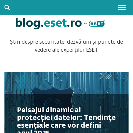
Togg
navig
Știri despre securitate, dezvăluiri și puncte de
vedere ale experților ESET
Peisajul dinamic al
protecției datelor: Tendințe
esențiale care vor defini