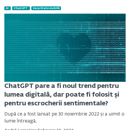
AI
ChatGPT
Securitate mobilă
ChatGPT pare a fi noul trend pentru
lumea digitală, dar poate fi folosit și
pentru escrocherii sentimentale?
După ce a fost lansat pe 30 noiembrie 2022 și a uimit o
lume întreagă,