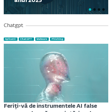
anul 2025
Chatgpt
Aplicatii
ChatGPT
Malware
Phishing
Feriți-vă de instrumentele AI false