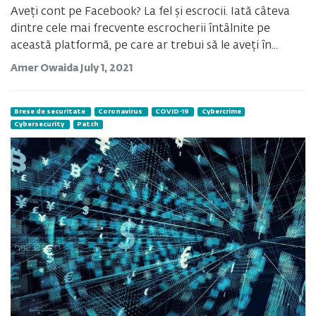
Aveți cont pe Facebook? La fel și escrocii. Iată câteva
dintre cele mai frecvente escrocherii întâlnite pe
această platformă, pe care ar trebui să le aveți în...
Amer Owaida
July 1, 2021
Brese de securitate
Coronavirus
COVID-19
Cybercrime
Cybersecurity
Patch