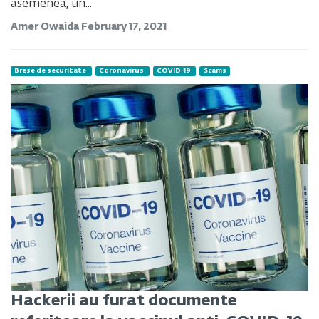
asemenea, un...
Amer Owaida
February 17, 2021
Brese de securitate
Coronavirus
COVID-19
Scams
Hackerii au furat documente