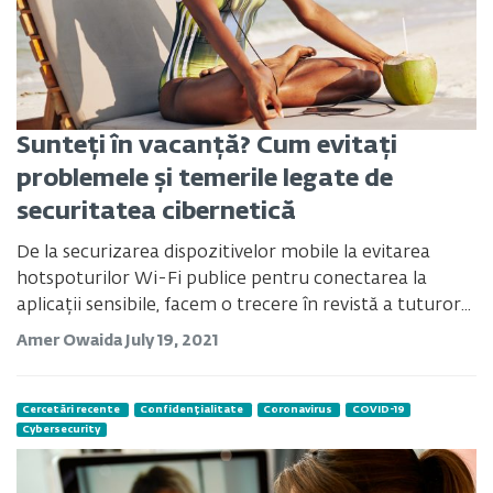
Sunteți în vacanță? Cum evitați
problemele și temerile legate de
securitatea cibernetică
De la securizarea dispozitivelor mobile la evitarea
hotspoturilor Wi-Fi publice pentru conectarea la
aplicații sensibile, facem o trecere în revistă a tuturor...
Amer Owaida
July 19, 2021
Cercetări recente
Confidențialitate
Coronavirus
COVID-19
Cybersecurity