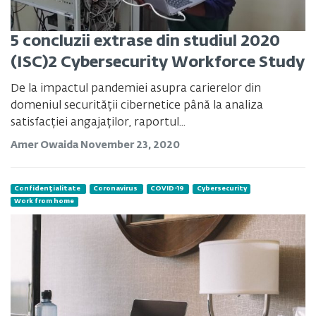
5 concluzii extrase din studiul 2020
(ISC)2 Cybersecurity Workforce Study
De la impactul pandemiei asupra carierelor din
domeniul securității cibernetice până la analiza
satisfacției angajaților, raportul...
Amer Owaida
November 23, 2020
Confidențialitate
Coronavirus
COVID-19
Cybersecurity
Work from home