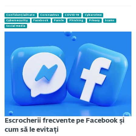
Confidențialitate
Coronavirus
COVID-19
Cybercrime
Cybersecurity
Facebook
Parole
Phishing
Privacy
Scams
Social media
Escrocherii frecvente pe Facebook și
cum să le evitați