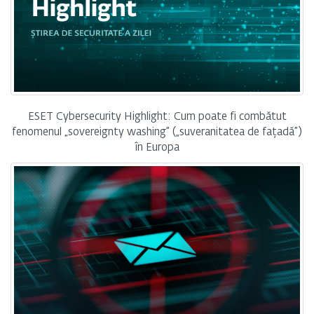
ESET Cybersecurity Highlight: Cum poate fi combătut
fenomenul „sovereignty washing” („suveranitatea de fațadă”)
în Europa