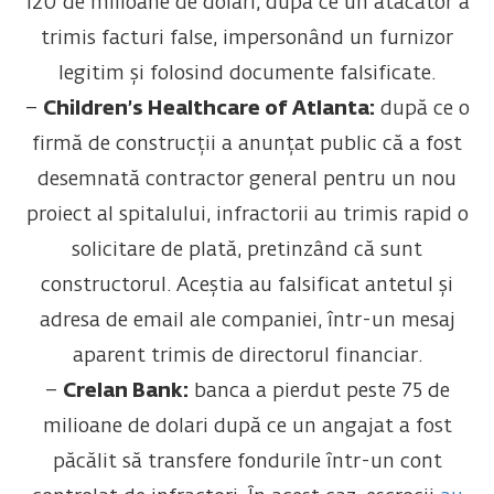
120 de milioane de dolari, după ce un atacator a
trimis facturi false, impersonând un furnizor
legitim și folosind documente falsificate.
–
Children’s Healthcare of Atlanta:
după ce o
firmă de construcții a anunțat public că a fost
desemnată contractor general pentru un nou
proiect al spitalului, infractorii au trimis rapid o
solicitare de plată, pretinzând că sunt
constructorul. Aceștia
au falsificat
antetul și
adresa de email ale companiei, într-un mesaj
aparent trimis de directorul financiar.
–
Crelan Bank:
banca a pierdut peste 75 de
milioane de dolari după ce un angajat a fost
păcălit să transfere fondurile într-un cont