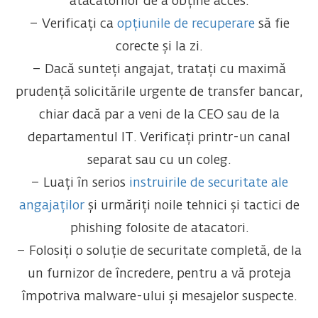
atacatorilor de a obține acces.
– Verificați ca
opțiunile de recuperare
să fie
corecte și la zi.
– Dacă sunteți angajat, tratați cu maximă
prudență solicitările urgente de transfer bancar,
chiar dacă par a veni de la CEO sau de la
departamentul IT. Verificați printr-un canal
separat sau cu un coleg.
– Luați în serios
instruirile de securitate ale
angajaților
și urmăriți noile tehnici și tactici de
phishing folosite de atacatori.
– Folosiți o soluție de securitate completă, de la
un furnizor de încredere, pentru a vă proteja
împotriva malware-ului și mesajelor suspecte.