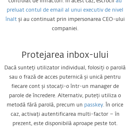
controlat de infractori. În acest caz, escrocii
au
preluat contul de email al unui executiv de nivel
înalt
și au continuat prin impersonarea CEO-ului
companiei.
Protejarea inbox-ului
Dacă sunteți utilizator individual, folosiți o parolă
sau o frază de acces puternică și unică pentru
fiecare cont și stocați-o într-un manager de
parole de încredere. Alternativ, puteți utiliza o
metodă fără parolă, precum un
passkey
. În orice
caz, activați autentificarea multi-factor – în
prezent, este disponibilă aproape peste tot.