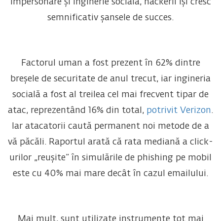
impersonare și inginerie socială, hackerii își cresc
semnificativ șansele de succes.
Factorul uman a fost prezent în 62% dintre
breșele de securitate de anul trecut, iar ingineria
socială a fost al treilea cel mai frecvent tipar de
atac, reprezentând 16% din total,
potrivit Verizon
.
Iar atacatorii caută permanent noi metode de a
vă păcăli. Raportul arată că rata mediană a click-
urilor „reușite” în simulările de phishing pe mobil
este cu 40% mai mare decât în cazul emailului.
Mai mult, sunt utilizate instrumente tot mai