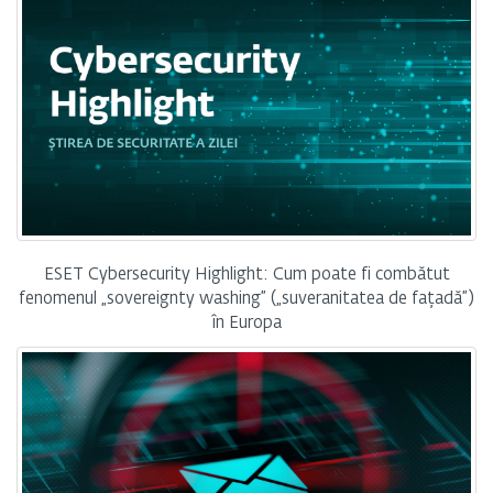
ESET Cybersecurity Highlight: Cum poate fi combătut
fenomenul „sovereignty washing” („suveranitatea de fațadă”)
în Europa