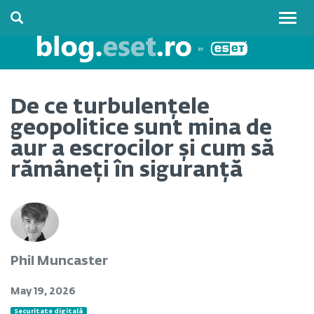
Togg
navig
De ce turbulențele
geopolitice sunt mina de
aur a escrocilor și cum să
rămâneți în siguranță
Phil Muncaster
May 19, 2026
Securitate digitală