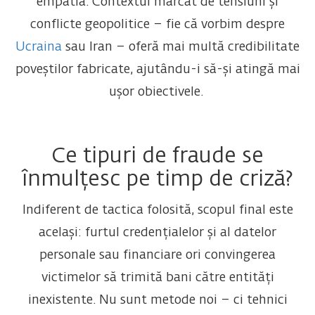
empatia. Contextul marcat de tensiuni și
conflicte geopolitice – fie că vorbim despre
Ucraina
sau Iran – oferă mai multă credibilitate
poveștilor fabricate, ajutându-i să-și atingă mai
ușor obiectivele.
Ce tipuri de fraude se
înmulțesc pe timp de criză?
Indiferent de tactica folosită, scopul final este
același: furtul credențialelor și al datelor
personale sau financiare ori convingerea
victimelor să trimită bani către entități
inexistente. Nu sunt metode noi – ci tehnici