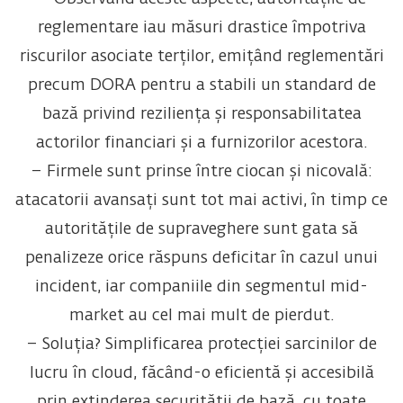
reglementare iau măsuri drastice împotriva
riscurilor asociate terților, emițând reglementări
precum DORA pentru a stabili un standard de
bază privind reziliența și responsabilitatea
actorilor financiari și a furnizorilor acestora.
– Firmele sunt prinse între ciocan și nicovală:
atacatorii avansați sunt tot mai activi, în timp ce
autoritățile de supraveghere sunt gata să
penalizeze orice răspuns deficitar în cazul unui
incident, iar companiile din segmentul mid-
market au cel mai mult de pierdut.
– Soluția? Simplificarea protecției sarcinilor de
lucru în cloud, făcând-o eficientă și accesibilă
prin extinderea securității de bază, cu toate