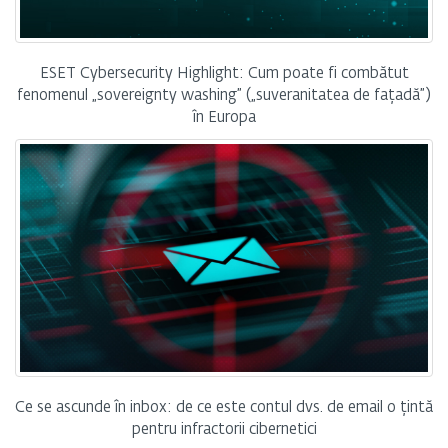
ESET Cybersecurity Highlight: Cum poate fi combătut
fenomenul „sovereignty washing” („suveranitatea de fațadă”)
în Europa
Ce se ascunde în inbox: de ce este contul dvs. de email o țintă
pentru infractorii cibernetici