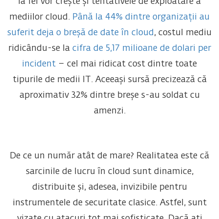
la fel vor crește și tentativele de exploatare a
mediilor cloud.
Până la 44% dintre organizații au
suferit deja o breșă de date în cloud
, costul mediu
ridicându-se la
cifra de 5,17 milioane de dolari per
incident
– cel mai ridicat cost dintre toate
tipurile de medii IT. Aceeași sursă precizează că
aproximativ 32% dintre breșe s-au soldat cu
amenzi.
De ce un număr atât de mare? Realitatea este că
sarcinile de lucru în cloud sunt dinamice,
distribuite și, adesea, invizibile pentru
instrumentele de securitate clasice. Astfel, sunt
vizate cu atacuri tot mai sofisticate. Dacă ați