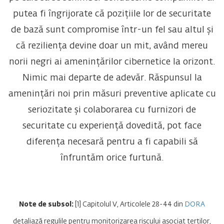
putea fi îngrijorate că pozițiile lor de securitate
de bază sunt compromise într-un fel sau altul și
că reziliența devine doar un mit, având mereu
norii negri ai amenințărilor cibernetice la orizont.
Nimic mai departe de adevăr. Răspunsul la
amenințări noi prin măsuri preventive aplicate cu
seriozitate și colaborarea cu furnizori de
securitate cu experiență dovedită, pot face
diferența necesară pentru a fi capabili să
înfruntăm orice furtună.
Note de subsol:
[1] Capitolul V, Articolele 28-44 din
DORA
detaliază regulile pentru monitorizarea riscului asociat terților,