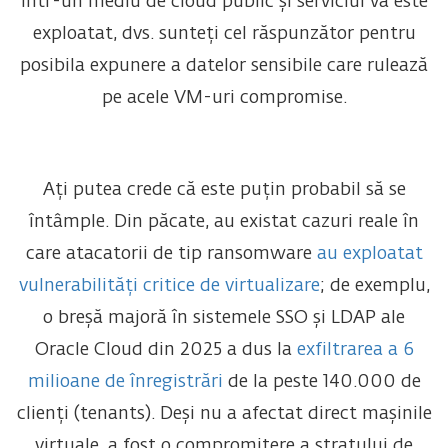
într-un mediu de cloud public și serviciul vă este
exploatat, dvs. sunteți cel răspunzător pentru
posibila expunere a datelor sensibile care rulează
pe acele VM-uri compromise.
Ați putea crede că este puțin probabil să se
întâmple. Din păcate, au existat cazuri reale în
care atacatorii de tip ransomware
au exploatat
vulnerabilități critice de virtualizare
; de exemplu,
o breșă majoră în sistemele SSO și LDAP ale
Oracle Cloud din 2025 a dus la
exfiltrarea a 6
milioane de înregistrări
de la peste 140.000 de
clienți (tenants). Deși nu a afectat direct mașinile
virtuale, a fost o compromitere a stratului de