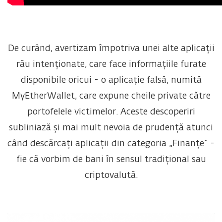
De curând, avertizam împotriva unei alte aplicații
rău intenționate, care face informațiile furate
disponibile oricui - o aplicație falsă, numită
MyEtherWallet, care expune cheile private către
portofelele victimelor. Aceste descoperiri
subliniază și mai mult nevoia de prudență atunci
când descărcați aplicații din categoria „Finanțe” -
fie că vorbim de bani în sensul tradițional sau
criptovalută.