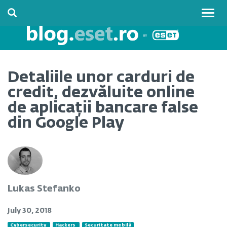
Togg
navig
Detaliile unor carduri de
credit, dezvăluite online
de aplicații bancare false
din Google Play
Lukas Stefanko
July 30, 2018
Cybersecurity
Hackers
Securitate mobilă