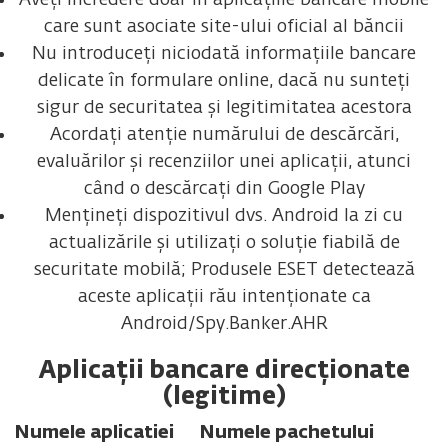
Aveți încredere doar în aplicațiile bancare mobile
care sunt asociate site-ului oficial al băncii
Nu introduceți niciodată informațiile bancare
delicate în formulare online, dacă nu sunteți
sigur de securitatea și legitimitatea acestora
Acordați atenție numărului de descărcări,
evaluărilor și recenziilor unei aplicații, atunci
când o descărcați din Google Play
Mențineți dispozitivul dvs. Android la zi cu
actualizările și utilizați o soluție fiabilă de
securitate mobilă; Produsele ESET detectează
aceste aplicații rău intenționate ca
Android/Spy.Banker.AHR
Aplicații bancare direcționate
(legitime)
Numele aplicatiei
Numele pachetului