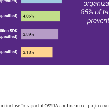
m
duri incluse în raportul OSSRA conțineau cel puțin o v