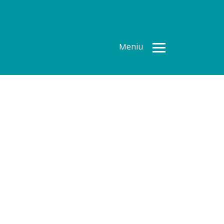
Meniu
Toate
Articolele
How To
Cercetări
recente
Multimedia
Despre
noi