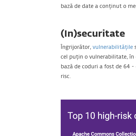
bază de date a conținut o med
(In)securitate
Îngrijorător,
vulnerabilitățile
s
cel puțin o vulnerabilitate, 
bază de coduri a fost de 64 - 
risc.