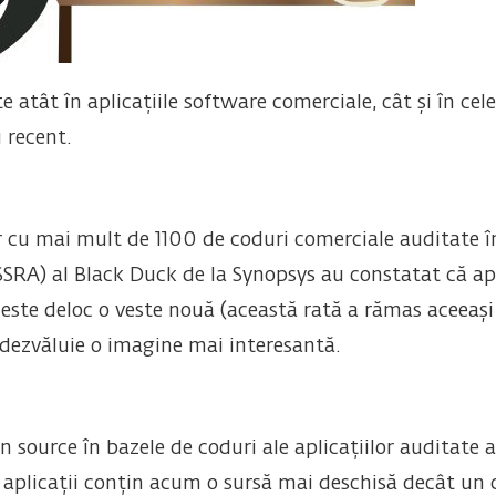
 atât în ​​aplicațiile software comerciale, cât și în ce
 recent.
r cu mai mult de 1100 de coduri comerciale auditate în
SRA) al Black Duck de la Synopsys au constatat că ap
te deloc o veste nouă (această rată a rămas aceeași în
dezvăluie o imagine mai interesantă.
source în bazele de coduri ale aplicațiilor auditate a
 aplicații conțin acum o sursă mai deschisă decât un co