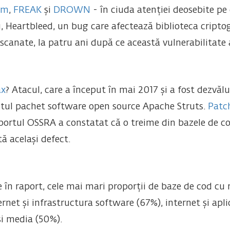
am
,
FREAK
și
DROWN
- în ciuda atenției deosebite pe
u, Heartbleed, un bug care afectează biblioteca cripto
scanate, la patru ani după ce această vulnerabilitate a
ax
? Atacul, care a început în mai 2017 și a fost dezvălui
tul pachet software open source Apache Struts.
Patc
portul OSSRA a constatat că o treime din bazele de co
tă același defect.
e în raport, cele mai mari proporții de baze de cod cu r
ternet și infrastructura software (67%), internet și apl
 și media (50%).