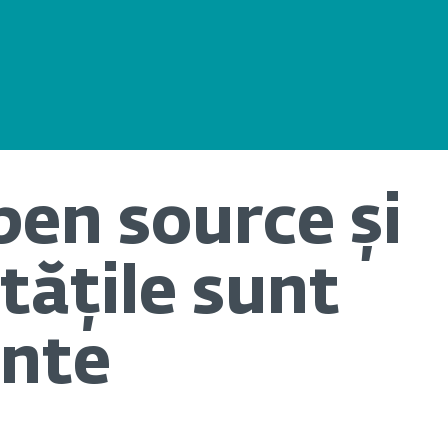
pen source și
tățile sunt
nte