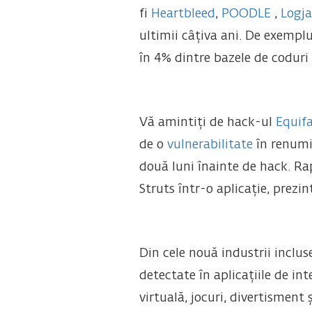
fi
Heartbleed
,
POODLE
,
Logj
ultimii câțiva ani. De exempl
în 4% dintre bazele de coduri 
Vă amintiți de hack-ul
Equif
de o
vulnerabilitate
în renumi
două luni înainte de hack. Ra
Struts într-o aplicație, prezin
Din cele nouă industrii inclus
detectate în aplicațiile de in
virtuală, jocuri, divertisment