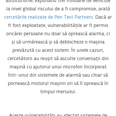
autoturisme, expunând trei milioane de vehicule
la nivel global riscului de a fi compromise, arată
cercetările realizate de Pen Test Partners.
Dacă ar
fi fost exploatate, vulnerabilitățile ar fi permis
oricărei persoane nu doar să oprească alarma, ci
și să urmărească și să deblocheze o mașina
prevăzută cu acest sistem. În unele cazuri,
cercetătorii au reușit să asculte conversații din
mașină cu ajutorul unui microfon încorporat
într-unul din sistemele de alarmă sau chiar să
pornească motorul mașinii ori să îl oprească în
timpul mersului.
Aceste vulnerabilități au afectat sistemele de