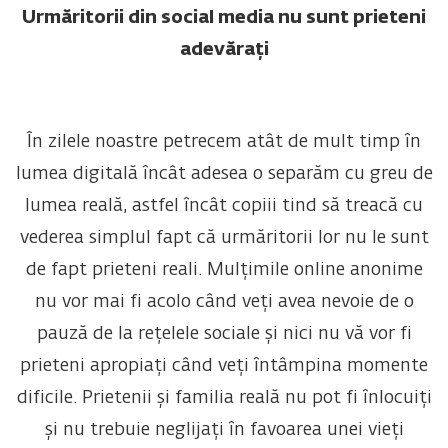
Urmăritorii din social media nu sunt prieteni
adevărați
În zilele noastre petrecem atât de mult timp în
lumea digitală încât adesea o separăm cu greu de
lumea reală, astfel încât copiii tind să treacă cu
vederea simplul fapt că urmăritorii lor nu le sunt
de fapt prieteni reali. Mulțimile online anonime
nu vor mai fi acolo când veți avea nevoie de o
pauză de la rețelele sociale și nici nu vă vor fi
prieteni apropiați când veți întâmpina momente
dificile. Prietenii și familia reală nu pot fi înlocuiți
și nu trebuie neglijați în favoarea unei vieți