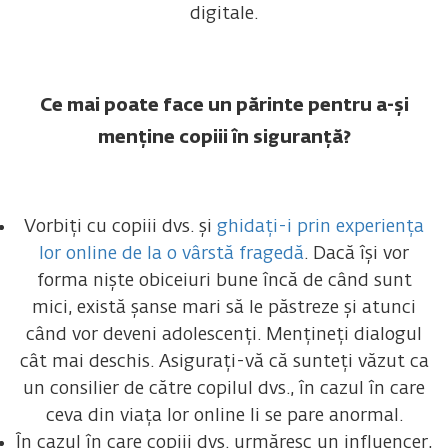
digitale.
Ce mai poate face un părinte pentru a-și
menține copiii în siguranță?
Vorbiți cu copiii dvs. și
ghidați-i prin experiența
lor online de la o vârstă fragedă
. Dacă își vor
forma niște obiceiuri bune încă de când sunt
mici, există șanse mari să le păstreze și atunci
când vor deveni adolescenți. Mențineți dialogul
cât mai deschis. Asigurați-vă că sunteți văzut ca
un consilier de către copilul dvs., în cazul în care
ceva din viața lor online li se pare anormal.
În cazul în care copiii dvs. urmăresc un influencer,