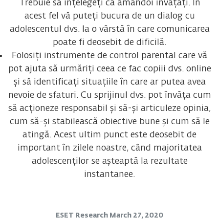
Trebuie să înțelegeți că amândoi învățați. În
acest fel vă puteți bucura de un dialog cu
adolescentul dvs. la o vârstă în care comunicarea
poate fi deosebit de dificilă.
Folosiți instrumente de control parental care vă
pot ajuta să urmăriți ceea ce fac copiii dvs. online
și să identificați situațiile în care ar putea avea
nevoie de sfaturi. Cu sprijinul dvs. pot învăța cum
să acționeze responsabil și să-și articuleze opinia,
cum să-și stabilească obiective bune și cum să le
atingă. Acest ultim punct este deosebit de
important în zilele noastre, când majoritatea
adolescenților se așteaptă la rezultate
instantanee.
ESET Research
March 27, 2020