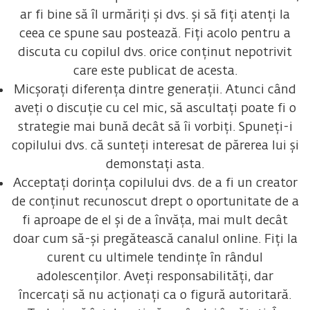
ar fi bine să îl urmăriți și dvs. și să fiți atenți la
ceea ce spune sau postează. Fiți acolo pentru a
discuta cu copilul dvs. orice conținut nepotrivit
care este publicat de acesta.
Micșorați diferența dintre generații. Atunci când
aveți o discuție cu cel mic, să ascultați poate fi o
strategie mai bună decât să îi vorbiți. Spuneți-i
copilului dvs. că sunteți interesat de părerea lui și
demonstați asta.
Acceptați dorința copilului dvs. de a fi un creator
de conținut recunoscut drept o oportunitate de a
fi aproape de el și de a învăța, mai mult decât
doar cum să-și pregătească canalul online. Fiți la
curent cu ultimele tendințe în rândul
adolescenților. Aveți responsabilități, dar
încercați să nu acționați ca o figură autoritară.