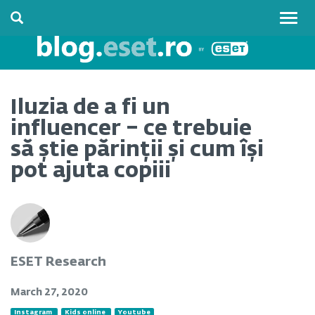
Togg
navig
Iluzia de a fi un
influencer – ce trebuie
să știe părinții și cum își
pot ajuta copiii
ESET Research
March 27, 2020
Instagram
Kids online
Youtube