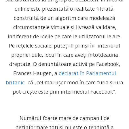
sau alăturarea la un grup de dezbateri. În mediul
online este prezentată o realitate filtrată,
construită de un algoritm care modelează
circumstanțele virtuale și livrează validare,
indiferent de ideile pe care le utilizatorul le are.
Pe rețelele sociale, puteți fi prinși în interiorul
propriei bule, locul în care aveți întotdeauna
dreptate. O denunțătoare activă pe Facebook,
Frances Haugen, a
declarat în Parlamentul
britanic
că „cel mai ușor mod în care furia și ura
pot crește este prin intermediul Facebook”.
Numărul foarte mare de campanii de
dezinformare totuși nu este o tendință a