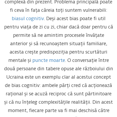
complexă din prezent. Problema principală poate
fi ceva în fața căreia toți suntem vulnerabili:
biasul cognitiv
. Deși acest bias poate fi util
pentru viața de zi cu zi, chiar dacă doar pentru că
permite să ne amintim procesele învățate
anterior și să recunoaștem situații familiare,
acesta crește predispoziția pentru scurtături
mentale și
puncte moarte
. O conversație între
două persoane din tabere opuse ale războiului din
Ucraina este un exemplu clar al acestui concept
de bias cognitiv: ambele părți cred că acționează
rațional și se acuză reciproc că sunt părtinitoare
și că nu înțeleg complexitățile realității. Din acest
moment, fiecare parte va fi mai deschisă către