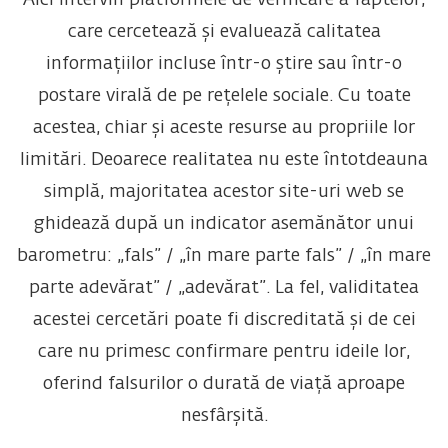
Aici intervin platformele de verificare a faptelor,
care cercetează și evaluează calitatea
informațiilor incluse într-o știre sau într-o
postare virală de pe rețelele sociale. Cu toate
acestea, chiar și aceste resurse au propriile lor
limitări. Deoarece realitatea nu este întotdeauna
simplă, majoritatea acestor site-uri web se
ghidează după un indicator asemănător unui
barometru: „fals” / „în mare parte fals” / „în mare
parte adevărat” / „adevărat”. La fel, validitatea
acestei cercetări poate fi discreditată și de cei
care nu primesc confirmare pentru ideile lor,
oferind falsurilor o durată de viață aproape
nesfârșită.