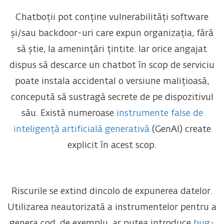
Chatboții pot conține vulnerabilități software
și/sau backdoor-uri care expun organizația, fără
să știe, la amenințări țintite. Iar orice angajat
dispus să descarce un chatbot în scop de serviciu
poate instala accidental o versiune malițioasă,
concepută să sustragă secrete de pe dispozitivul
său. Există numeroase
instrumente false de
inteligență artificială generativă
(GenAI) create
explicit în acest scop.
Riscurile se extind dincolo de expunerea datelor.
Utilizarea neautorizată a instrumentelor pentru a
genera cod, de exemplu, ar putea introduce
bug-