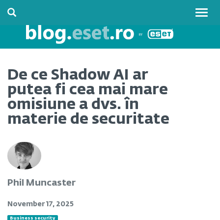
Togg
navig
De ce Shadow AI ar
putea fi cea mai mare
omisiune a dvs. în
materie de securitate
Phil Muncaster
November 17, 2025
Business security