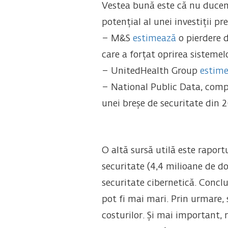
Vestea bună este că nu ducem l
potențial al unei investiții pr
– M&S
estimează
o pierdere 
care a forțat oprirea sisteme
– UnitedHealth Group
estim
– National Public Data, compa
unei breșe de securitate din 2
O altă sursă utilă este rapor
securitate (4,4 milioane de do
securitate cibernetică. Conclu
pot fi mai mari. Prin urmare, 
costurilor. Și mai important,