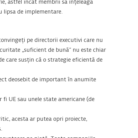
ie, astfel încât membrii să înțeleagă
tru lipsa de implementare.
onvingeți pe directorii executivi care nu
ecuritate „suficient de bună” nu este chiar
de care susțin că o strategie eficientă de
aspect deosebit de important în anumite
r fi UE sau unele state americane (de
tic, acesta ar putea opri proiecte,
.