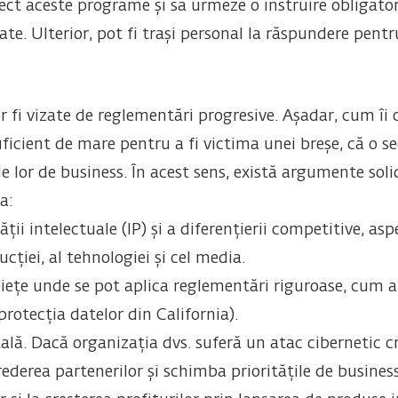
ect aceste programe și să urmeze o instruire obligator
rmate. Ulterior, pot fi trași personal la răspundere pen
 fi vizate de reglementări progresive. Așadar, cum îi c
uficient de mare pentru a fi victima unei breșe, că o s
le lor de business. În acest sens, există argumente soli
a:
ății intelectuale (IP) și a diferențierii competitive, 
ucției, al tehnologiei și cel media.
iețe unde se pot aplica reglementări riguroase, cum a
rotecția datelor din California).
lă. Dacă organizația dvs. suferă un atac cibernetic cri
derea partenerilor și schimba prioritățile de business