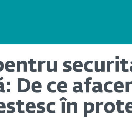
pentru securi
: De ce afacer
estesc în prot