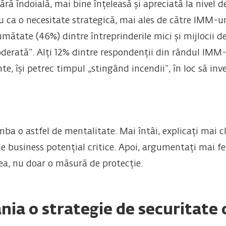
fără îndoială, mai bine înțeleasă și apreciată la nivel
nu ca o necesitate strategică, mai ales de către IMM-ur
mătate (46%) dintre întreprinderile mici și mijlocii de
rată”. Alți 12% dintre respondenții din rândul IMM-ur
nte, își petrec timpul „stingând incendii”, în loc să i
ba o astfel de mentalitate. Mai întâi, explicați mai c
de business potențial critice. Apoi, argumentați mai f
ea, nu doar o măsură de protecție.
ia o strategie de securitate 