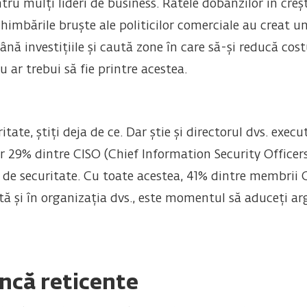
u mulți lideri de business. Ratele dobânzilor în crește
chimbările bruște ale politicilor comerciale au creat u
ână investițiile și caută zone în care să-și reducă cos
 ar trebui să fie printre acestea.
tate, știți deja de ce. Dar știe și directorul dvs. exec
ar 29% dintre CISO (Chief Information Security Officer
e de securitate. Cu toate acestea, 41% dintre membrii
stă și în organizația dvs., este momentul să aduceți a
ncă reticente