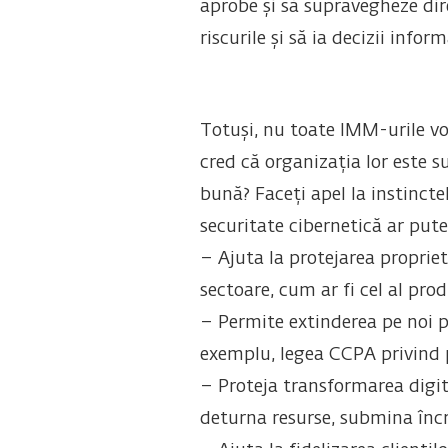
aprobe și să supravegheze dir
riscurile și să ia decizii info
Totuși, nu toate IMM-urile vor
cred că organizația lor este s
bună? Faceți apel la instincte
securitate cibernetică ar pute
– Ajuta la protejarea propriet
sectoare, cum ar fi cel al prod
– Permite extinderea pe noi p
exemplu, legea CCPA privind p
– Proteja transformarea digita
deturna resurse, submina încre