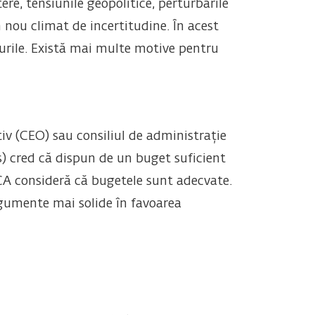
re, tensiunile geopolitice, perturbările
n nou climat de incertitudine. În acest
turile. Există mai multe motive pentru
utiv (CEO) sau consiliul de administrație
s) cred că dispun de un buget suficient
 CA consideră că bugetele sunt adecvate.
rgumente mai solide în favoarea