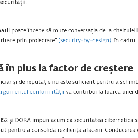
ecurității.
ții poate începe să mute conversația de la cheltuielil
ritate prin proiectare”
(security-by-design)
, în cadrul
ă în plus la factor de creștere
nciar și de reputație nu este suficient pentru a schim
argumentul conformității
va contribui la luarea unei de
IS2 și DORA impun acum ca securitatea cibernetică s
put pentru a consolida reziliența afacerii. Conducerea 