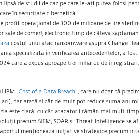
ipsă de studii de caz pe care le-ați putea folosi pent
ecare în securitate cibernetică:
de profit operațional de 300 de milioane de lire sterl
lor sale de comerț electronic timp de câteva săptămâni
ează
costul unui atac ransomware asupra Change Healt
nia specializată în verificarea antecedentelor, a fost
024 care a expus aproape trei miliarde de înregistrări.
tul IBM
„Cost of a Data Breach”
, care nu doar că prezin
lari), dar arată și cât de mult pot reduce suma anumite
zia este clară: cu cât atacatorii rămân mai mult timp î
soluții precum SIEM, SOAR și Threat Intelligence se afl
 raportul menționează inițiative strategice precum in