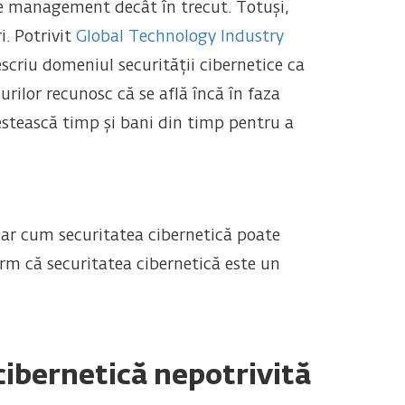
 de management decât în trecut. Totuși,
i. Potrivit
Global Technology Industry
scriu domeniul securității cibernetice ca
ilor recunosc că se află încă în faza
nvestească timp și bani din timp pentru a
lar cum securitatea cibernetică poate
erm că securitatea cibernetică este un
cibernetică nepotrivită