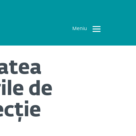
Meniu
Toate
Articolele
tatea
How To
Cercetări
ile de
recente
Multimedia
ecție
Despre
noi