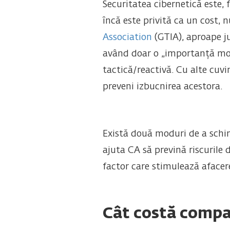
Securitatea cibernetică este, 
încă este privită ca un cost, 
Association
(GTIA), aproape ju
având doar o „importanță mode
tactică/reactivă. Cu alte cuvi
preveni izbucnirea acestora.
Există două moduri de a schim
ajuta CA să prevină riscurile 
factor care stimulează afacer
Cât costă compan