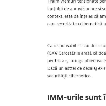
Trăim vremuri tensionate pentr
lanțului de aprovizionare și s
context, este de înțeles că am
care securitatea cibernetică nu
Ca responsabil IT sau de securi
(CA)? Cercetările arată că do
pentru a-și atinge obiectivel
Dacă un astfel de decalaj exi
securității cibernetice.
IMM-urile sunt î