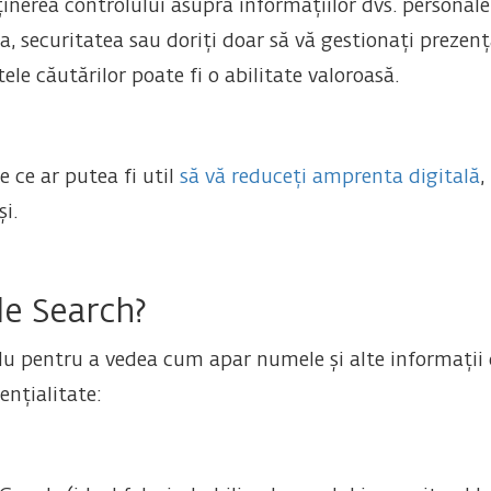
ținerea controlului asupra informațiilor dvs. personal
a, securitatea sau doriți doar să vă gestionați prezen
tele căutărilor poate fi o abilitate valoroasă.
 ce ar putea fi util
să vă reduceți amprenta digitală
,
i.
le Search?
u pentru a vedea cum apar numele și alte informații de
nțialitate: