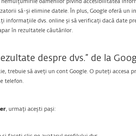
t nemulțumirile oamenilor pivind accesibilitatea infor
zatorii să-și elimine datele. În plus, Google oferă un
ți informațiile dvs. online și să verificați dacă date
par în rezultatele căutărilor.
Rezultate despre dvs.” de la Goog
ție, trebuie să aveți un cont Google. O puteți accesa 
e telefon.
er
, urmați acești pași: