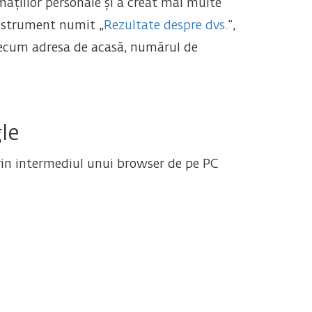
mațiilor personale și a creat mai multe
 instrument numit „
Rezultate despre dvs.
”,
 precum adresa de acasă, numărul de
le
prin intermediul unui browser de pe PC