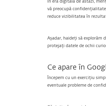
În era digitală de astăzi, men
vă preocupă confidențialitate
reduce vizibilitatea în rezulta
Așadar, haideți să explorăm de
protejați datele de ochii curioș
Ce apare în Goog
Începem cu un exercițiu simpl
eventuale probleme de confide