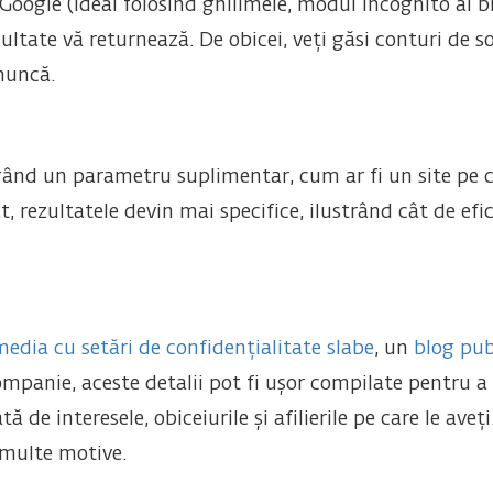
oogle (ideal folosind ghilimele, modul incognito al br
ultate vă returnează. De obicei, veți găsi conturi de so
muncă.
ând un parametru suplimentar, cum ar fi un site pe car
, rezultatele devin mai specifice, ilustrând cât de ef
media cu setări de confidențialitate slabe
, un
blog pub
ompanie, aceste detalii pot fi ușor compilate pentru a 
ă de interesele, obiceiurile și afilierile pe care le ave
multe motive.