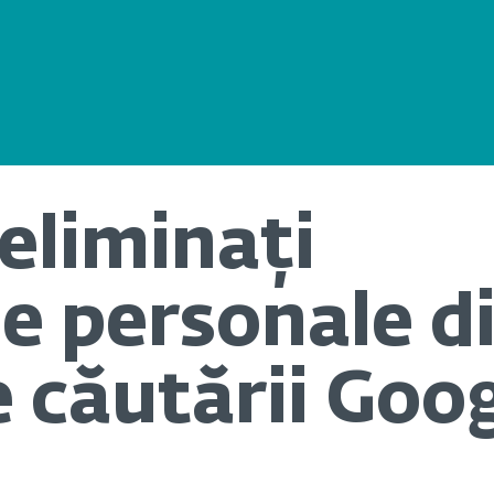
eliminați
le personale d
e căutării Goo