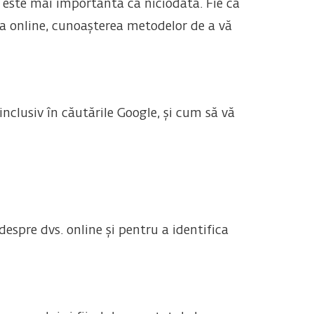
e este mai importantă ca niciodată. Fie că
ța online, cunoașterea metodelor de a vă
 inclusiv în căutările Google, și cum să vă
spre dvs. online și pentru a identifica