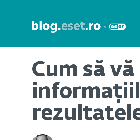
Cum să vă 
informații
rezultatel