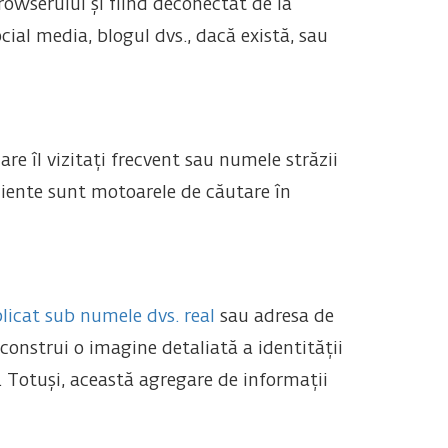
owserului și fiind deconectat de la
cial media, blogul dvs., dacă există, sau
e îl vizitați frecvent sau numele străzii
iciente sunt motoarele de căutare în
licat sub numele dvs. real
sau adresa de
construi o imagine detaliată a identității
ți. Totuși, această agregare de informații