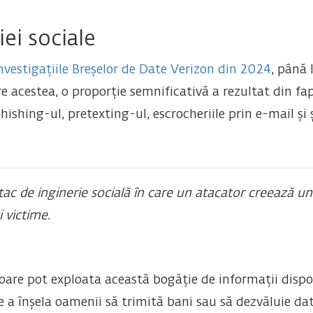
iei sociale
nvestigațiile Breșelor de Date Verizon din 2024
, până 
e acestea, o proporție semnificativă a rezultat din fa
hishing-ul, pretexting-ul, escrocheriile prin e-mail și 
tac de inginerie socială în care un atacator creează un
 victime.
oare pot exploata această bogăție de informații dispon
 a înșela oamenii să trimită bani sau să dezvăluie date