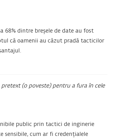
la 68% dintre breșele de date au fost
ptul că oamenii au căzut pradă tacticilor
șantajul.
 pretext (o poveste) pentru a fura în cele
ibile public prin tactici de inginerie
 sensibile, cum ar fi credențialele