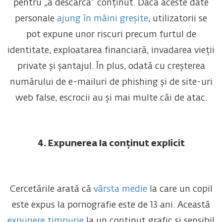
pentru „a descărca” conținut. Dacă aceste date
personale
ajung în mâini greșite
, utilizatorii se
pot expune unor riscuri precum furtul de
identitate, exploatarea financiară, invadarea vieții
private și șantajul. În plus, odată cu creșterea
numărului de e-mailuri de phishing și de site-uri
web false, escrocii au și mai multe căi de atac.
4. Expunerea la conținut explicit
Cercetările arată că
vârsta medie
la care un copil
este expus la pornografie este de 13 ani. Această
expunere timpurie
la un conținut grafic și sensibil