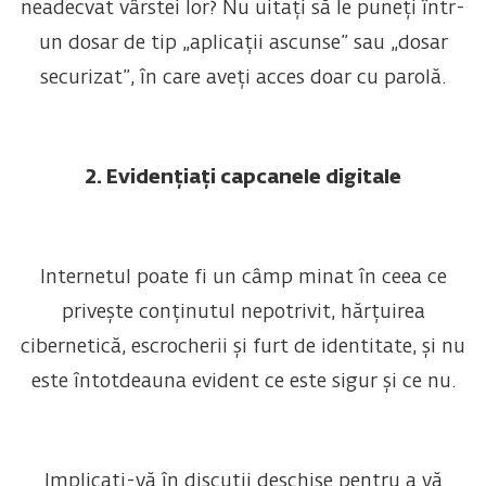
neadecvat vârstei lor? Nu uitați să le puneți într-
un dosar de tip „aplicații ascunse” sau „dosar
securizat”, în care aveți acces doar cu parolă.
2. Evidențiați capcanele digitale
Internetul poate fi un câmp minat în ceea ce
privește conținutul nepotrivit, hărțuirea
cibernetică, escrocherii și furt de identitate, și nu
este întotdeauna evident ce este sigur și ce nu.
Implicați-vă în discuții deschise pentru a vă