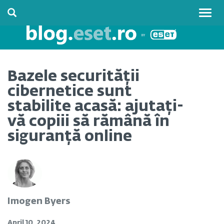
Togg
navig
Bazele securității
cibernetice sunt
stabilite acasă: ajutați-
vă copiii să rămână în
siguranță online
Imogen Byers
April 10, 2024