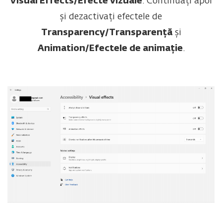
Visual Effects/Efecte vizuale
. Continuați apoi
și dezactivați efectele de
Transparency/Transparență
și
Animation/Efectele de animație
.