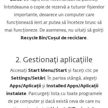
întotdeauna o copie de rezervă a tuturor fișierelor
importante, deoarece un computer care
funcționează lent ar putea să înceteze brusc să
mai funcționeze. De asemenea, nu uitați să goliți
Recycle Bin/Coșul de reciclare
.
2. Gestionați aplicațiile
Accesați
Start Menu/Start
și faceți clic pe
Settings/Setări
. În partea stângă, alegeți
Apps/Aplicații
și
Installed Apps/Aplicații
instalate
. Parcurgeți lista cu toate programele
de pe computer și dacă există ceva de care nu