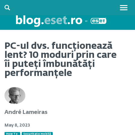
Togg
navig
PC-ul dvs. funcționează
lent? 10 moduri prin care
îi puteți îmbunătăți
performanțele
André Lameiras
May 8, 2023
How To
Securitate mobilă