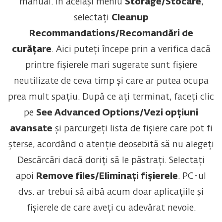
manual. În același meniu
Storage/Stocare
,
selectați
Cleanup
Recommandations/Recomandări de
curățare
. Aici puteți începe prin a verifica dacă
printre fișierele mari sugerate sunt fișiere
neutilizate de ceva timp și care ar putea ocupa
prea mult spațiu. După ce ați terminat, faceți clic
pe
See Advanced Options/Vezi opțiuni
avansate
și parcurgeți lista de fișiere care pot fi
șterse, acordând o atenție deosebită să nu alegeți
Descărcări dacă doriți să le păstrați. Selectați
apoi
Remove files/Eliminați fișierele
. PC-ul
dvs. ar trebui să aibă acum doar aplicațiile și
fișierele de care aveți cu adevărat nevoie.