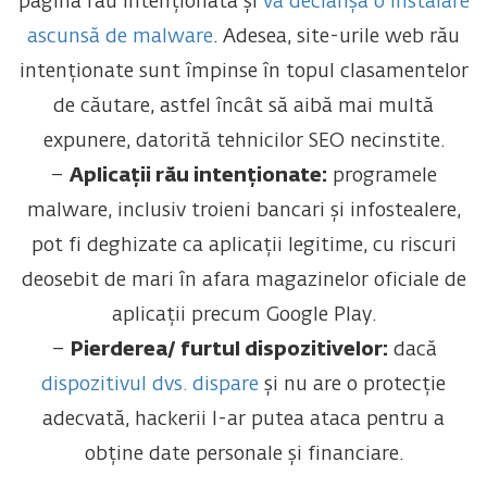
pagină rău intenționată și
va declanșa o instalare
ascunsă de malware
. Adesea, site-urile web rău
intenționate sunt împinse în topul clasamentelor
de căutare, astfel încât să aibă mai multă
expunere, datorită tehnicilor SEO necinstite.
–
Aplicații rău intenționate:
programele
malware, inclusiv troieni bancari și infostealere,
pot fi deghizate ca aplicații legitime, cu riscuri
deosebit de mari în afara magazinelor oficiale de
aplicații precum Google Play.
–
Pierderea/ furtul dispozitivelor:
dacă
dispozitivul dvs. dispare
și nu are o protecție
adecvată, hackerii l-ar putea ataca pentru a
obține date personale și financiare.