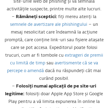
site-urile web de phishing și va semnala
activitățile suspecte, printre multe alte lucruri.
–
Rămâneți sceptici:
fiți mereu atenți la
semnele de avertizare ale phishingului
– un
mesaj nesolicitat care îndeamnă la acțiune
promptă, care conține link-uri sau fișiere atașate
care se pot accesa. Expeditorul poate folosi
trucuri, cum ar fi tombole cu
extrageri de premii
cu limită de timp
sau
avertismente că se va
percepe o amendă
dacă nu răspundeți cât mai
curând posibil.
–
Folosiți numai aplicații de pe site-uri
legitime:
folosiți doar Apple App Store și Google
Play pentru a vă limita expunerea în online la