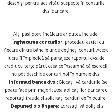
deschiși pentru activități suspecte în conturile
dvs. bancare.
Alți pași post-încălcare ar putea include:
–
Înghețarea conturilor:
procedați astfel cu
fiecare dintre băncile unde dețineți conturi. Acest
lucru îi împiedică să partajeze raportul dvs. de
credit cu terțe părți, ceea ce înseamnă că escrocii
nu pot deschide conturi noi în numele dvs.
–
Informați banca dvs.:
Blocați-vă cardurile (se
poate face prin majoritatea aplicațiilor bancare),
raportați frauda și solicitați carduri de înlocuire.
–
Depuneți o plângere:
adresați-vă poliției și,