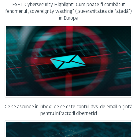
ESET Cybersecurity Highlight: Cum poate fi combătut
fenomenul „sovereignty washing” („suveranitatea de fațadă”)
în Europa
Ce se ascunde în inbox: de ce este contul dvs. de email o țintă
pentru infractorii cibernetici