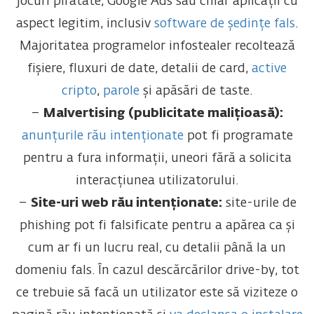
jocuri piratate, Google Ads sau chiar aplicații cu
aspect legitim, inclusiv
software de ședințe fals
.
Majoritatea programelor infostealer recoltează
fișiere, fluxuri de date, detalii de card,
active
cripto
,
parole
și apăsări de taste.
–
Malvertising (publicitate malițioasă):
anunțurile rău intenționate
pot fi programate
pentru a fura informații, uneori fără a solicita
interacțiunea utilizatorului.
–
Site-uri web rău intenționate:
site-urile de
phishing pot fi falsificate pentru a apărea ca și
cum ar fi un lucru real, cu detalii până la un
domeniu fals. În cazul descărcărilor drive-by, tot
ce trebuie să facă un utilizator este să viziteze o