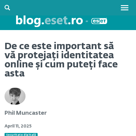
Togg
navig
De ce este important să
vă protejați identitatea
online și cum puteți face
asta
Phil Muncaster
April 11, 2025
Securitate digitală