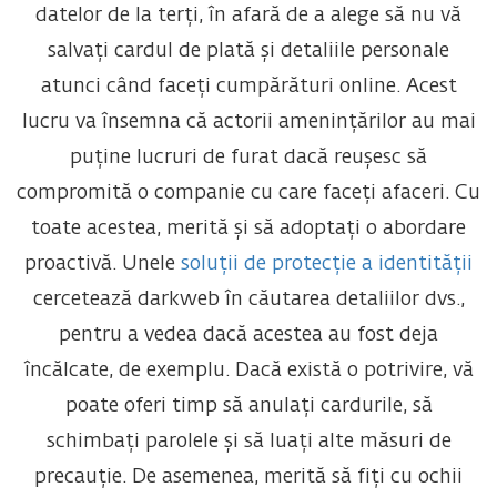
datelor de la terți, în afară de a alege să nu vă
salvați cardul de plată și detaliile personale
atunci când faceți cumpărături online. Acest
lucru va însemna că actorii amenințărilor au mai
puține lucruri de furat dacă reușesc să
compromită o companie cu care faceți afaceri. Cu
toate acestea, merită și să adoptați o abordare
proactivă. Unele
soluții de protecție a identității
cercetează darkweb în căutarea detaliilor dvs.,
pentru a vedea dacă acestea au fost deja
încălcate, de exemplu. Dacă există o potrivire, vă
poate oferi timp să anulați cardurile, să
schimbați parolele și să luați alte măsuri de
precauție. De asemenea, merită să fiți cu ochii