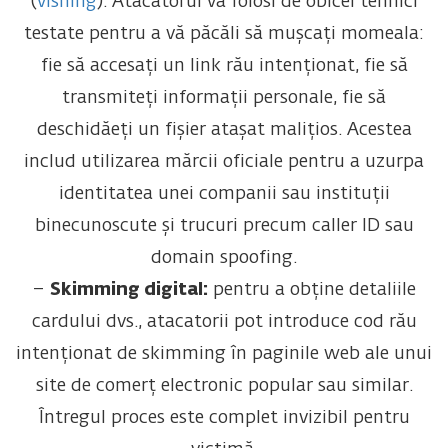
(
vishing
). Atacatorul va folosi de obicei tehnici
testate pentru a vă păcăli să mușcați momeala:
fie să accesați un link rău intenționat, fie să
transmiteți informații personale, fie să
deschidăeți un fișier atașat malițios. Acestea
includ utilizarea mărcii oficiale pentru a uzurpa
identitatea unei companii sau instituții
binecunoscute și trucuri precum caller ID sau
domain spoofing.
–
Skimming digital:
pentru a obține detaliile
cardului dvs., atacatorii pot introduce cod rău
intenționat de skimming în paginile web ale unui
site de comerț electronic popular sau similar.
Întregul proces este complet invizibil pentru