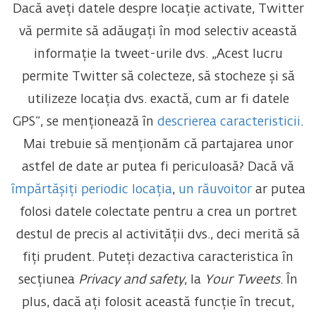
Dacă aveți datele despre locație activate, Twitter
vă permite să adăugați în mod selectiv această
informație la tweet-urile dvs. „Acest lucru
permite Twitter să colecteze, să stocheze și să
utilizeze locația dvs. exactă, cum ar fi datele
GPS”, se menționează în
descrierea caracteristicii
.
Mai trebuie să menționăm că partajarea unor
astfel de date ar putea fi periculoasă? Dacă vă
împărtășiți periodic locația
,
un răuvoitor
ar putea
folosi datele colectate pentru a crea un portret
destul de precis al activității dvs., deci merită să
fiți prudent. Puteți dezactiva caracteristica în
secțiunea
Privacy and safety
, la
Your Tweets
. În
plus, dacă ați folosit această funcție în trecut,