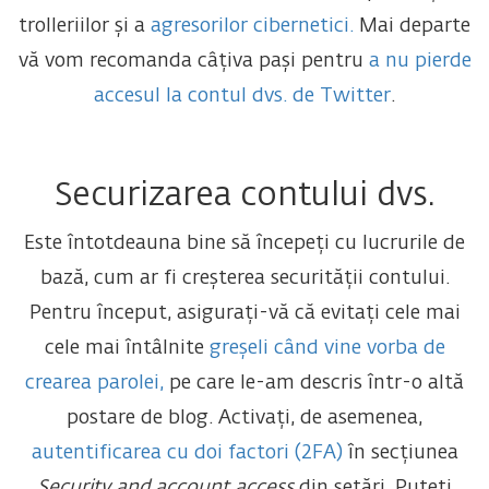
trolleriilor și a
agresorilor cibernetici.
Mai departe
vă vom recomanda câțiva pași pentru
a nu pierde
accesul la contul dvs. de Twitter
.
Securizarea contului dvs.
Este întotdeauna bine să începeți cu lucrurile de
bază, cum ar fi creșterea securității contului.
Pentru început, asigurați-vă că evitați cele mai
cele mai întâlnite
greșeli când vine vorba de
crearea parolei,
pe care le-am descris într-o altă
postare de blog. Activați, de asemenea,
autentificarea cu doi factori (2FA)
în secțiunea
Security and account access
din setări. Puteți