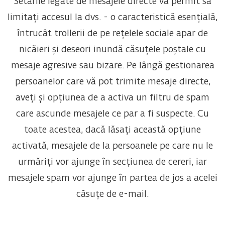
Setările legate de mesajele directe vă permit să
limitați accesul la dvs. - o caracteristică esențială,
întrucât trollerii de pe rețelele sociale apar de
nicăieri și deseori inundă căsuțele poștale cu
mesaje agresive sau bizare. Pe lângă gestionarea
persoanelor care vă pot trimite mesaje directe,
aveți și opțiunea de a activa un filtru de spam
care ascunde mesajele ce par a fi suspecte. Cu
toate acestea, dacă lăsați această opțiune
activată, mesajele de la persoanele pe care nu le
urmăriți vor ajunge în secțiunea de cereri, iar
mesajele spam vor ajunge în partea de jos a acelei
căsuțe de e-mail.