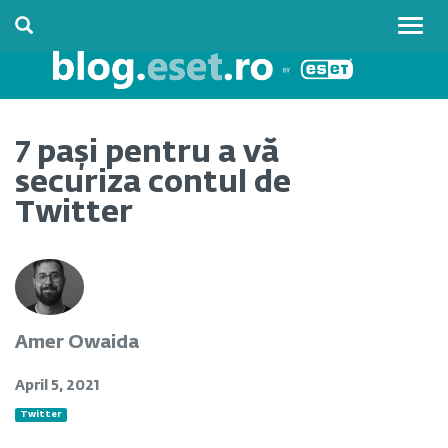
Togg
navig
7 pași pentru a vă
securiza contul de
Twitter
Amer Owaida
April 5, 2021
Twitter