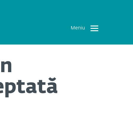
Meniu
Toate
Articolele
in
How To
Cercetări
eptată
recente
Multimedia
Despre
noi