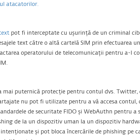
ul atacatorilor.
text
pot fi interceptate cu ușurință de un criminal cib
sajele text către o altă cartelă SIM prin efectuarea u
actarea operatorului de telecomunicații pentru a-l con
IM.
ea mai puternică protecție pentru contul dvs. Twitter,
artajate nu pot fi utilizate pentru a vă accesa contul, 
 standardele de securitate FIDO și WebAuthn pentru a s
shing de la un dispozitiv uman la un dispozitiv hardwa
u intenționate și pot bloca încercările de phishing pe c