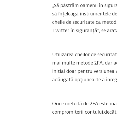
„Să păstrăm oamenii în sigura
să înțeleagă instrumentele de 
cheile de securitate ca metodă
Twitter în siguranță”, se ara
Utilizarea cheilor de securit
mai multe metode 2FA, dar acea
inițial doar pentru versiunea 
adăugată opțiunea de a înregi
Orice metodă de 2FA este mai
compromiterii contului,decât 