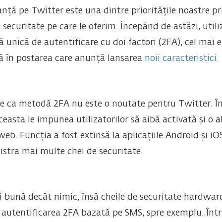
nță pe Twitter este una dintre prioritățile noastre p
securitate pe care le oferim. Începând de astăzi, utili
 unică de autentificare cu doi factori (2FA), cel mai 
tă în postarea care anunță lansarea
noii caracteristici.
ate ca metodă 2FA nu este o noutate pentru Twitter. Î
sta le impunea utilizatorilor să aibă activată și o al
web. Funcția a fost extinsă la aplicațiile Android și iO
stra mai multe chei de securitate.
 bună decât nimic, însă cheile de securitate hardware
autentificarea 2FA bazată pe SMS, spre exemplu. Într-a