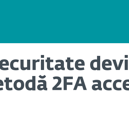
securitate dev
etodă 2FA acc