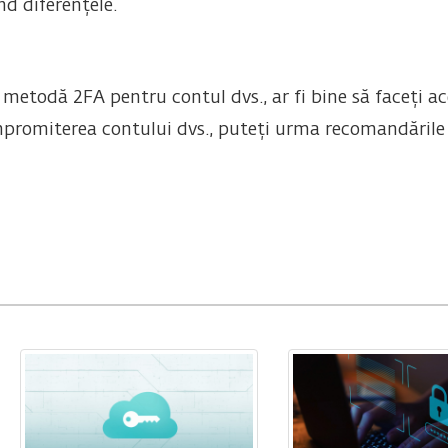
nd diferențele.
o metodă 2FA pentru contul dvs., ar fi bine să faceți 
ompromiterea contului dvs., puteți urma recomandăril