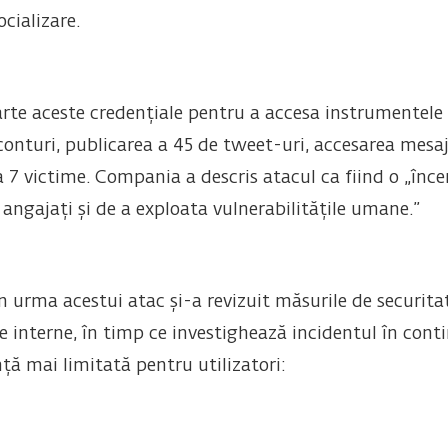
cializare.
arte aceste credențiale pentru a accesa instrumentele
onturi, publicarea a 45 de tweet-uri, accesarea mesaj
a 7 victime. Compania a descris atacul ca fiind o „înce
angajați și de a exploata vulnerabilitățile umane.”
 urma acestui atac și-a revizuit măsurile de securitat
le interne, în timp ce investighează incidentul în con
ță mai limitată pentru utilizatori: