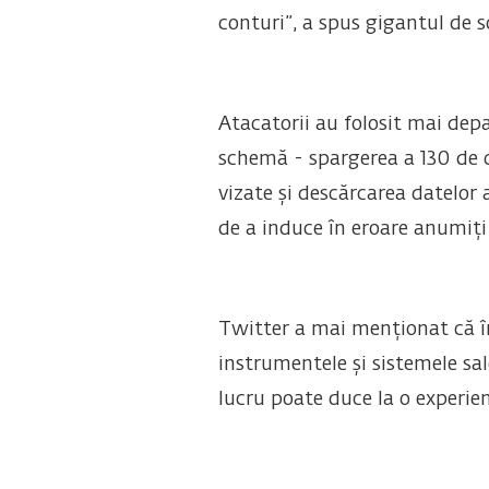
conturi”, a spus gigantul de so
Atacatorii au folosit mai dep
schemă - spargerea a 130 de c
vizate și descărcarea datelor 
de a induce în eroare anumiți 
Twitter a mai menționat că în
instrumentele și sistemele sa
lucru poate duce la o experien