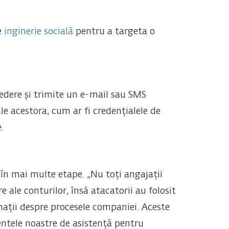
e
inginerie socială
pentru a targeta o
edere și trimite un e-mail sau SMS
ale acestora, cum ar fi credențialele de
.
t în mai multe etape. „Nu toți angajații
 ale conturilor, însă atacatorii au folosit
mații despre procesele companiei. Aceste
entele noastre de asistență pentru