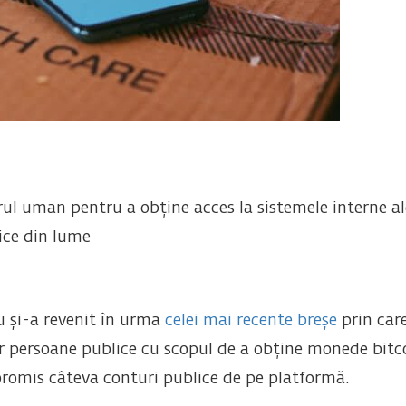
ul uman pentru a obține acces la sistemele interne ale
ice din lume
u și-a revenit în urma
celei mai recente breșe
prin car
r persoane publice cu scopul de a obține monede bitcoi
romis câteva conturi publice de pe platformă.