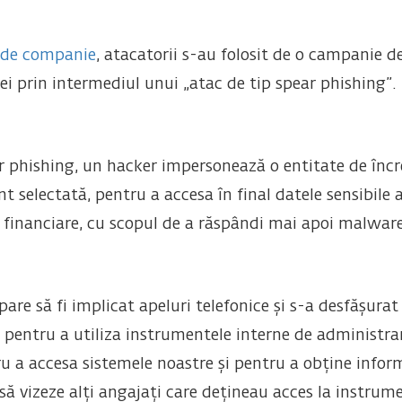
 de companie
, atacatorii s-au folosit de o campanie d
i prin intermediul unui „atac de tip spear phishing”.
r phishing, un hacker impersonează o entitate de încr
t selectată, pentru a accesa în final datele sensibile 
e financiare, cu scopul de a răspândi mai apoi malware
pare să fi implicat apeluri telefonice și s-a desfășura
i pentru a utiliza instrumentele interne de administrare
u a accesa sistemele noastre și pentru a obține infor
să vizeze alți angajați care dețineau acces la instrum