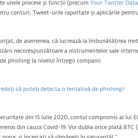
te unele procese și funcții (precum
Your Twitter Data
tru conturi, Tweet-urile raportate și aplicările pentr
unțat, de asemenea, că lucrează la îmbunătățirea meto
ilizării necorespunzătoare a instrumentelor sale inter
 de phishing la nivelul întregii companii.
redeți că puteți detecta o tentativă de phishing?
ecuritate din 15 iulie 2020, contul compromis al lui E
eros din cauza Covid-19. Voi dubla orice plată BTC (
noroc și încercați să rămâneți în siguranță! ”