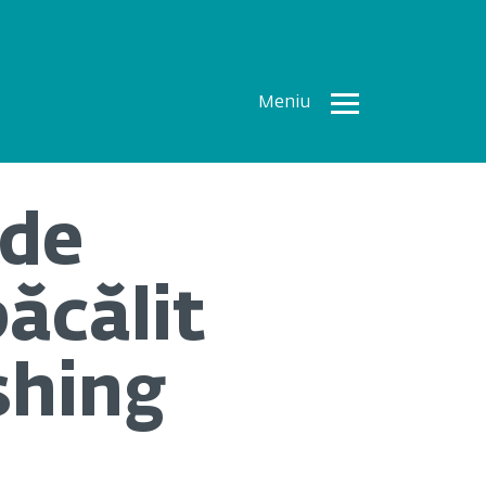
Meniu
Toate
Articolele
 de
How To
Cercetări
ăcălit
recente
Multimedia
shing
Despre
noi