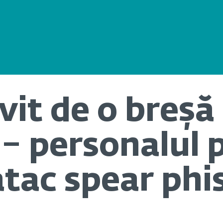
vit de o breșă
 – personalul p
atac spear phi