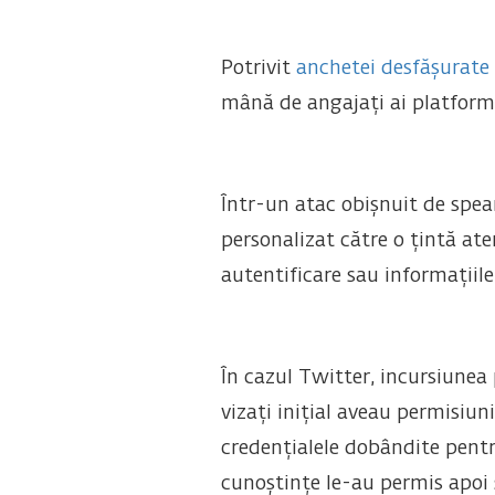
Potrivit
anchetei desfășurate
mână de angajați ai platforme
Într-un atac obișnuit de spea
personalizat către o țintă aten
autentificare sau informațiil
În cazul Twitter, incursiunea 
vizați inițial aveau permisiun
credențialele dobândite pentr
cunoștințe le-au permis apoi 