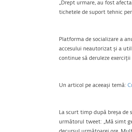
„Drept urmare, au fost afecta
tichetele de suport tehnic pen
Platforma de socializare a an
accesului neautorizat și a ut
continue să deruleze exerciții
Un articol pe aceeași temă:
C
La scurt timp după breșa de s
următorul tweet: „Mă simt gen
decursul următoarei ore. Mult 