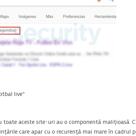
tbal live*
 toate aceste site-uri au o componentă malițioasă. Ch
nțările care apar cu o recurență mai mare în cadrul pr