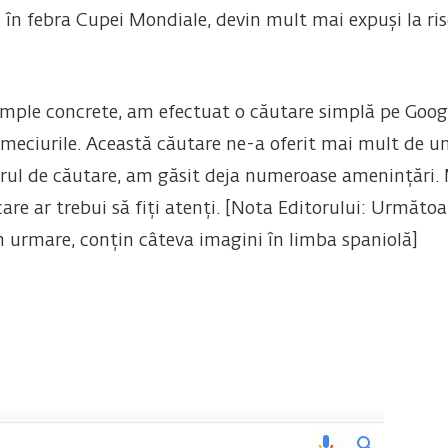
i în febra Cupei Mondiale, devin mult mai expuși la ris
emple concrete, am efectuat o căutare simplă pe Google
meciurile. Această căutare ne-a oferit mai mult de un 
orul de căutare, am găsit deja numeroase amenințări. 
are ar trebui să fiți atenți. [Nota Editorului: Următoar
in urmare, conțin câteva imagini în limba spaniolă]