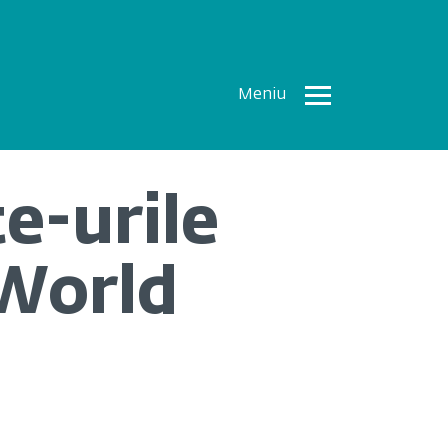
Meniu
Toate
Articolele
e-urile
How To
Cercetări
 World
recente
Multimedia
Despre
noi