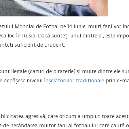
lui Mondial de Fotbal pe 14 iunie, mulți fani vor în
ea loc în Rusia. Dacă sunteți unul dintre ei, este impor
unteți suficient de prudent.
unt ilegale (cazuri de piraterie) și multe dintre ele sun
e depășesc nivelul
înșelătoriilor tradiționale
prin e-ma
licitatea agresivă, care oricum a umplut toate acest
e de nerăbdarea multor fani ai fotbalului care caută 