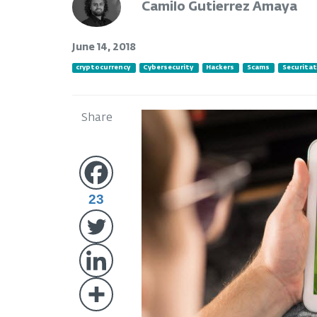
Camilo Gutierrez Amaya
June 14, 2018
cryptocurrency
Cybersecurity
Hackers
Scams
Securitat
Share
23