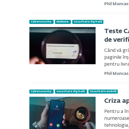
Phil Munca
Cybersecurity
Malware
Securitate digitală
Teste C
de veri
Când vă grăb
paginile înș
pentru livra
Phil Munca
Cybersecurity
Securitate digitală
Securitate mobilă
Criza a
Pentru a în
numeroase, 
tehnologia, 