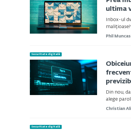
Prea mu
ultima 
Inbox-ul dv
malițioase?
Phil Munca
Securitate digitală
Obiceiur
frecvent
previzib
Din nou, da
alege parole
Christian Al
Securitate digitală