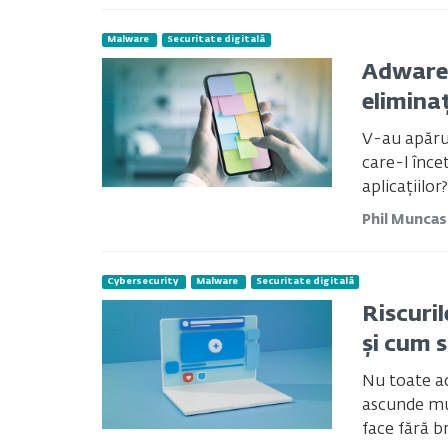
Malware
Securitate digitală
Adware 
eliminaț
V-au apăru
care-l înc
aplicațiilor?
Phil Munca
Cybersecurity
Malware
Securitate digitală
Riscuril
și cum 
Nu toate a
ascunde mu
face fără b