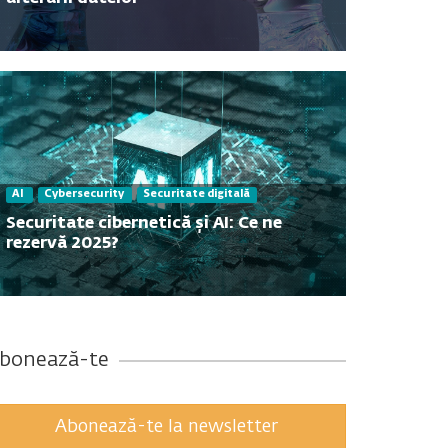
Contact
AI
Cybersecurity
Securitate digitală
Securitate cibernetică și AI: Ce ne
rezervă 2025?
bonează-te
Abonează-te la newsletter