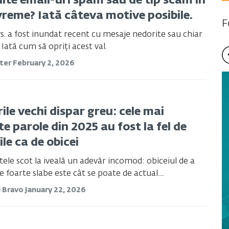
lte email-uri spam sau de tip scam în
vreme? Iată câteva motive posibile.
F
s. a fost inundat recent cu mesaje nedorite sau chiar
 Iată cum să opriți acest val.
ster
February 2, 2026
ile vechi dispar greu: cele mai
e parole din 2025 au fost la fel de
ile ca de obicei
tele scot la iveală un adevăr incomod: obiceiul de a
 foarte slabe este cât se poate de actual....
i Bravo
January 22, 2026