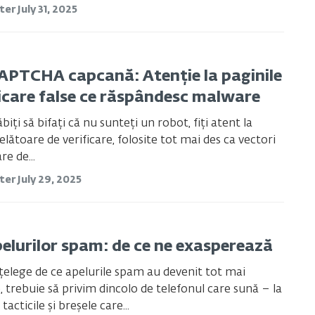
ster
July 31, 2025
APTCHA capcană: Atenție la paginile
ficare false ce răspândesc malware
iți să bifați că nu sunteți un robot, fiți atent la
elătoare de verificare, folosite tot mai des ca vectori
re de...
ster
July 29, 2025
pelurilor spam: de ce ne exasperează
țelege de ce apelurile spam au devenit tot mai
trebuie să privim dincolo de telefonul care sună – la
tacticile și breșele care...