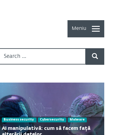
Meniu
Toate
Articolele
How To
Cercetări
recente
Multimedia
Despre
Business security
Cybersecurity
Malware
noi
AI manipulativă: cum să facem față
alterării datelor