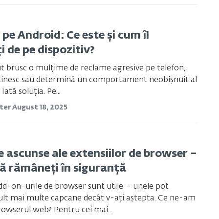
pe Android: Ce este și cum îl
i de pe dispozitiv?
t brusc o mulțime de reclame agresive pe telefon,
etinesc sau determină un comportament neobișnuit al
 Iată soluția. Pe...
ster
August 18, 2025
e ascunse ale extensiilor de browser –
să rămâneți în siguranță
dd-on-urile de browser sunt utile – unele pot
lt mai multe capcane decât v-ați aștepta. Ce ne-am
rowserul web? Pentru cei mai...