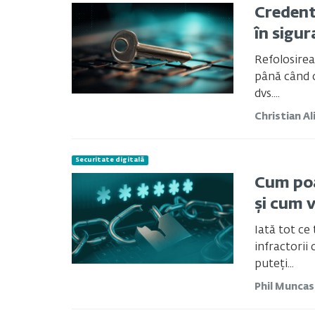
Credent
în sigu
Refolosirea
până când o
dvs....
Christian Al
Securitate digitală
Cum poa
și cum 
Iată tot ce
infractorii 
puteți...
Phil Munca