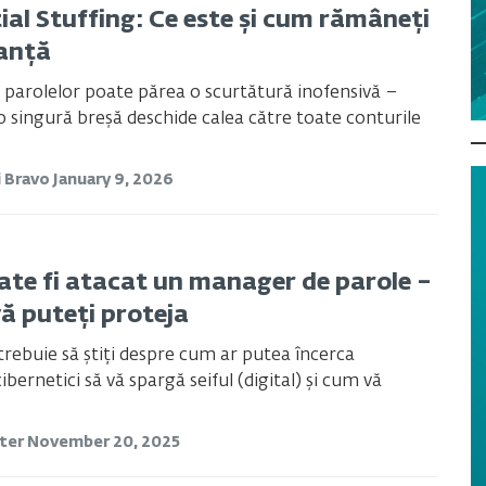
ial Stuffing: Ce este și cum rămâneți
ranță
 parolelor poate părea o scurtătură inofensivă –
 singură breșă deschide calea către toate conturile
i Bravo
January 9, 2026
te fi atacat un manager de parole –
vă puteți proteja
 trebuie să știți despre cum ar putea încerca
cibernetici să vă spargă seiful (digital) și cum vă
ster
November 20, 2025