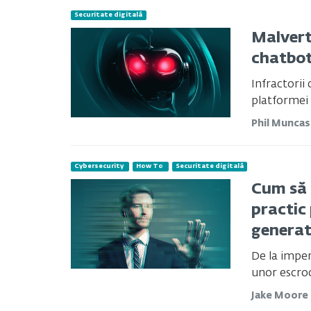
Securitate digitală
Malvert
chatbot
Infractorii
platformei X
Phil Munca
Cybersecurity
How To
Securitate digitală
Cum să 
practic
generate
De la impe
unor escroc
Jake Moore