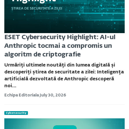
ESET Cybersecurity Highlight: AI-ul
Anthropic tocmai a compromis un
algoritm de criptografie
Urmăriți ultimele noutăți din lumea digitală și
descoperiți știrea de securitate a zilei: Inteligența
artificială dezvoltată de Anthropic descoperă
noi...
Echipa Editoriala
July 30, 2026
Cybersecurity