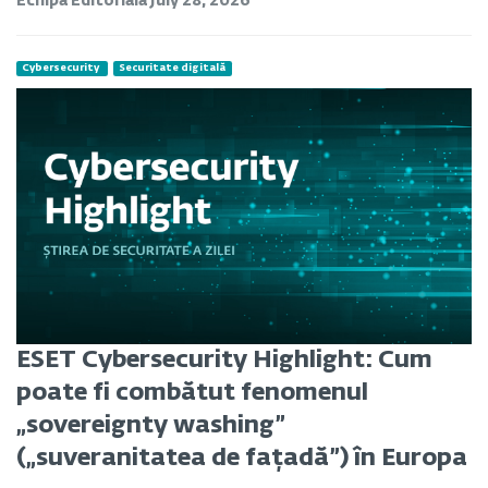
Echipa Editoriala
July 28, 2026
Cybersecurity
Securitate digitală
ESET Cybersecurity Highlight: Cum
poate fi combătut fenomenul
„sovereignty washing”
(„suveranitatea de fațadă”) în Europa