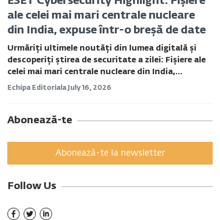
ESET Cybersecurity Highlight: Fișiere
ale celei mai mari centrale nucleare
din India, expuse într-o breșă de date
Urmăriți ultimele noutăți din lumea digitală și
descoperiți știrea de securitate a zilei: Fișiere ale
celei mai mari centrale nucleare din India,...
Echipa Editoriala
July 16, 2026
Abonează-te
Abonează-te la newsletter
Follow Us