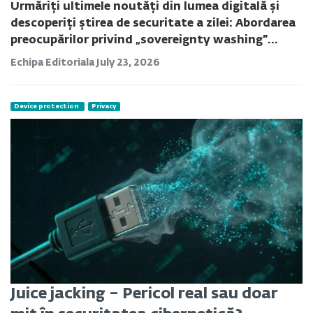
Urmăriți ultimele noutăți din lumea digitală și
descoperiți știrea de securitate a zilei: Abordarea
preocupărilor privind „sovereignty washing”...
Echipa Editoriala
July 23, 2026
Device protection
Privacy
Juice jacking – Pericol real sau doar