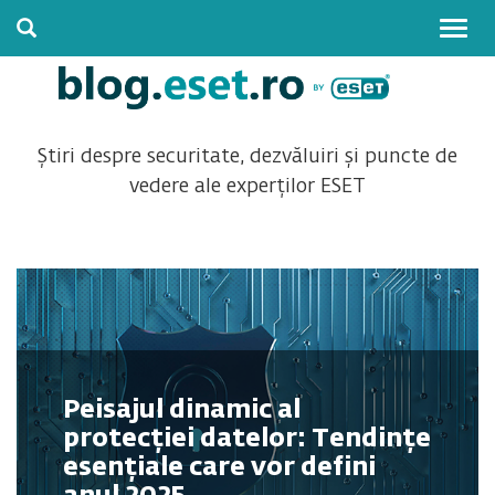
Togg
navig
Știri despre securitate, dezvăluiri și puncte de
vedere ale experților ESET
Peisajul dinamic al
protecției datelor: Tendințe
esențiale care vor defini